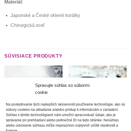
Materiál:
Japonské a České sklené korálky
Chirurgická oceľ
SÚVISIACE PRODUKTY
Túto
Túto
krasotinku
krasotinku
Spravujte súhlas so súbormi
si prosím
si prosím
cookie
Na poskytovanie tých najlepších skúseností používame technológie, ako sú
súbory cookies na ukladanie a/alebo prístup k informáciám o zariadení.
Súhlas s týmito technológiami nám umožní spracovávať údaje, ako je
správanie pri prehliadaní alebo jedinečné ID na tejto stránke. Nesúhlas
alebo odvolanie súhlasu môže nepriaznivo ovplyvniť určité vlastnosti a
Podpolianske príbehy | široký
Za horami, za dolami | široký
funkcie.