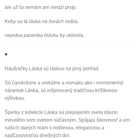
ale už ťa nemám ani medzi prsty.
Keby sa tá láska na horách rodila,
nejedna panenka hlávku by sklonila.
♥
Náušničky Láska sú láskou na prvý pohľad.
Sú čarokrásne a unikátne a rovnako ako i rovnomenný
náramok Láska, sú inšpirovaný tradičnou krížikovou
výšivkou.
Šperky z kolekcie Láska sú prepojením sveta dávno
minulého som svetom súčasným. Spájajú šikovnosť a um
našich starých mám s noblesou, eleganciou a
nadčasovosťou dnešných dní.