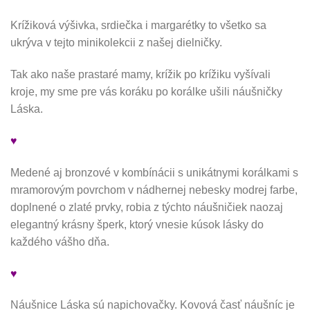
Krížiková výšivka, srdiečka i margarétky to všetko sa
ukrýva v tejto minikolekcii z našej dielničky.
Tak ako naše prastaré mamy, krížik po krížiku vyšívali
kroje, my sme pre vás koráku po korálke ušili náušničky
Láska.
♥
Medené aj bronzové v kombínácii s unikátnymi korálkami s
mramorovým povrchom v nádhernej nebesky modrej farbe,
doplnené o zlaté prvky, robia z týchto náušničiek naozaj
elegantný krásny šperk, ktorý vnesie kúsok lásky do
každého vášho dňa.
♥
Náušnice Láska sú napichovačky. Kovová časť náušníc je