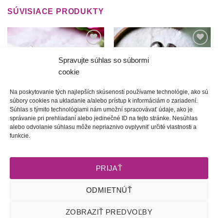
SÚVISIACE PRODUKTY
Túto
Túto
krasotinku
krasotinku
Spravujte súhlas so súbormi
si prosím
si prosím
cookie
Na poskytovanie tých najlepších skúseností používame technológie, ako sú
súbory cookies na ukladanie a/alebo prístup k informáciám o zariadení.
Súhlas s týmito technológiami nám umožní spracovávať údaje, ako je
správanie pri prehliadaní alebo jedinečné ID na tejto stránke. Nesúhlas
alebo odvolanie súhlasu môže nepriaznivo ovplyvniť určité vlastnosti a
Holubienka | Romantické
Dzifče počarovne | unikátne
funkcie.
Matyó náušnice
folk napichovačky
22.00
€
22.00
€
PRIJAŤ
ODMIETNÚŤ
Obchodné podmienky
l
Dodacie podmienky
l
Odstúpenie od
ZOBRAZIŤ PREDVOĽBY
zmluvy
l
Reklamačný poriadok
l
Starostlivosť o šperky
l
Zásady