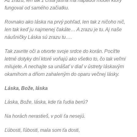
Až zrazu, len tak z čista jasna ma napadol model ktorý
fungoval od samého začiatku.
Rovnako ako láska na prvý pohľad, len tak z ničoho nič,
len tak keď ju najmenej čakáte… A zrazu je tu. Aj naše
náušničky Láska sú zrazu tu….
Tak zavrite oči a otvorte svoje srdce do korán. Pocíťte
letmé dotyky dní ktoré voňajú ako všetko to, čo tak veľmi
milujete. A nechajte sa unášať v diaľ v ústrety láskavým
okamihom a dňom zahaleným do oparu večnej lásky.
Láska, Bože, láska
Láska, Bože, láska, kde ťa ľudia berú?
Na horách nerastieš, v poli ťa nesejú.
Ľúbosti, ľúbosti, mala som ťa dosti,