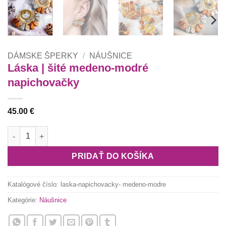
DÁMSKE ŠPERKY
/
NÁUŠNICE
Láska | šité medeno-modré
napichovačky
45.00
€
množstvo Láska | šité medeno-modré napichovačky
PRIDAŤ DO KOŠÍKA
Katalógové číslo:
laska-napichovacky- medeno-modre
Kategórie:
Náušnice