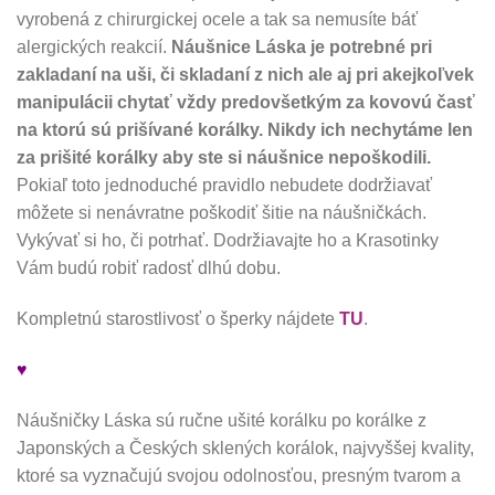
vyrobená z chirurgickej ocele a tak sa nemusíte báť
alergických reakcií.
Náušnice Láska je potrebné pri
zakladaní na uši, či skladaní z nich ale aj pri akejkoľvek
manipulácii chytať vždy predovšetkým za kovovú časť
na ktorú sú prišívané korálky. Nikdy ich nechytáme len
za prišité korálky aby ste si náušnice nepoškodili.
Pokiaľ toto jednoduché pravidlo nebudete dodržiavať
môžete si nenávratne poškodiť šitie na náušničkách.
Vykývať si ho, či potrhať. Dodržiavajte ho a Krasotinky
Vám budú robiť radosť dlhú dobu.
Kompletnú starostlivosť o šperky nájdete
TU
.
♥
Náušničky Láska sú ručne ušité korálku po korálke z
Japonských a Českých sklených korálok, najvyššej kvality,
ktoré sa vyznačujú svojou odolnosťou, presným tvarom a