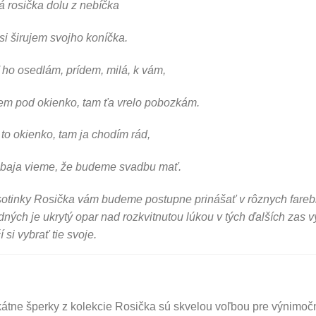
 rosička dolu z nebíčka
 si širujem svojho koníčka.
ho osedlám, prídem, milá, k vám,
em pod okienko, tam ťa vrelo pobozkám.
to okienko, tam ja chodím rád,
obaja vieme, že budeme svadbu mať.
otinky Rosička vám budeme postupne prinášať v rôznych fare
dných je ukrytý opar nad rozkvitnutou lúkou v tých ďalších zas 
í si vybrať tie svoje.
átne šperky z kolekcie Rosička sú skvelou voľbou pre výnimočné 