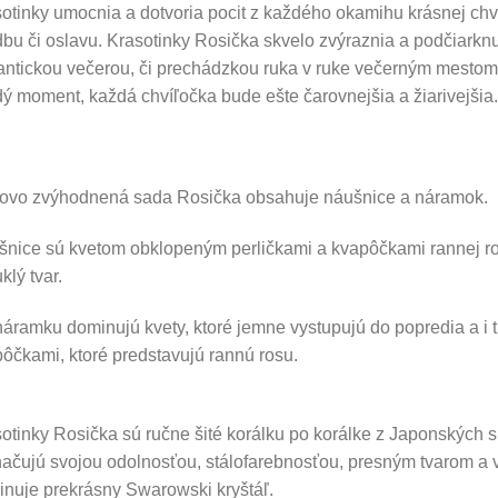
otinky umocnia a dotvoria pocit z každého okamihu krásnej chv
bu či oslavu. Krasotinky Rosička skvelo zvýraznia a podčiarknu
ntickou večerou, či prechádzkou ruka v ruke večerným mestom. P
ý moment, každá chvíľočka bude ešte čarovnejšia a žiarivejšia.
ovo zvýhodnená sada Rosička obsahuje náušnice a náramok.
nice sú kvetom obklopeným perličkami a kvapôčkami rannej ro
klý tvar.
áramku dominujú kvety, ktoré jemne vystupujú do popredia a i t
ôčkami, ktoré predstavujú rannú rosu.
otinky Rosička sú ručne šité korálku po korálke z Japonských sk
ačujú svojou odolnosťou, stálofarebnosťou, presným tvarom a 
nuje prekrásny Swarowski kryštáľ.