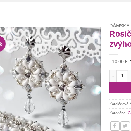
DÁMSKE
Rosič
zvýh
%
Túto
krasotinku
si prosím
110.00
€
množstvo 
Katalógové 
Kategórie:
C