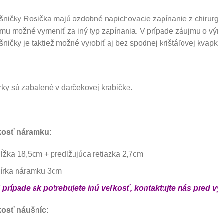
ničky Rosička majú ozdobné napichovacie zapínanie z chirurgi
mu možné vymeniť za iný typ zapínania. V prípade záujmu o vý
ničky je taktiež možné vyrobiť aj bez spodnej krištáľovej kvapk
ky sú zabalené v darčekovej krabičke.
kosť náramku:
ĺžka 18,5cm + predlžujúca retiazka 2,7cm
írka náramku 3cm
 prípade ak potrebujete inú veľkosť, kontaktujte nás pred 
kosť náušníc: