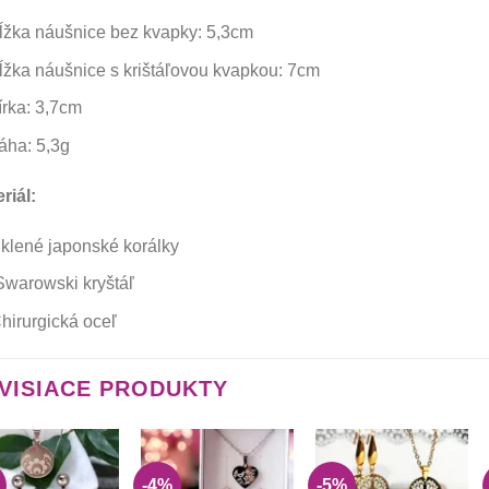
ĺžka náušnice bez kvapky: 5,3cm
ĺžka náušnice s krištáľovou kvapkou: 7cm
írka: 3,7cm
áha: 5,3g
riál:
klené japonské korálky
Swarowski kryštáľ
hirurgická oceľ
VISIACE PRODUKTY
-4%
-5%