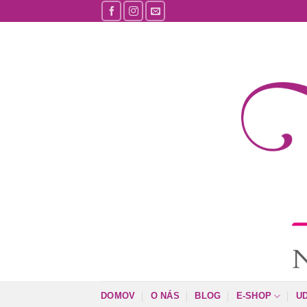
Skip
to
content
DOMOV
O NÁS
BLOG
E-SHOP
U