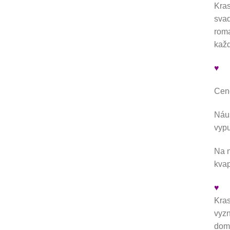
Kras
svad
roma
každ
♥
Cen
Náuš
vypu
Na n
kvap
♥
Kras
vyzn
domi