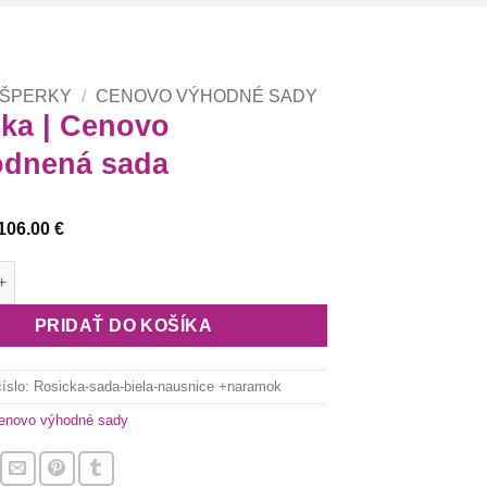
 ŠPERKY
/
CENOVO VÝHODNÉ SADY
ka | Cenovo
odnená sada
Pôvodná
Aktuálna
106.00
€
cena
cena
bola:
je:
Rosička | Cenovo zvýhodnená sada
110.00 €.
106.00 €.
PRIDAŤ DO KOŠÍKA
číslo:
Rosicka-sada-biela-nausnice +naramok
enovo výhodné sady