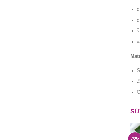
d
d
š
v
Mate
S
.
C
SÚ
-3%
-3%
-3%