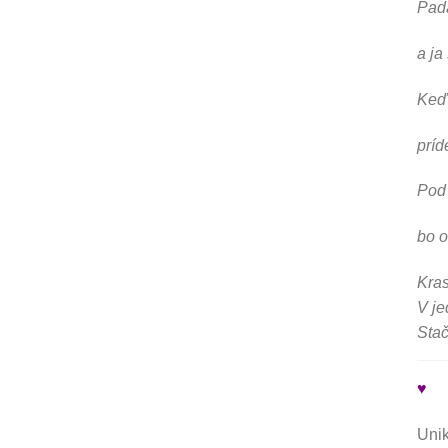
Padá
a ja
Keď 
príd
Pod 
bo 
Kras
V je
Stač
♥
Unik