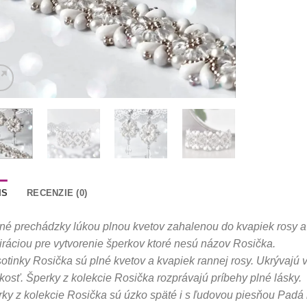
IS
RECENZIE (0)
é prechádzky lúkou plnou kvetov zahalenou do kvapiek rosy a 
iráciou pre vytvorenie šperkov ktoré nesú názov Rosička.
otinky Rosička sú plné kvetov a kvapiek rannej rosy. Ukrývajú 
kosť. Šperky z kolekcie Rosička rozprávajú príbehy plné lásky.
ky z kolekcie Rosička sú úzko späté i s ľudovou piesňou Padá 