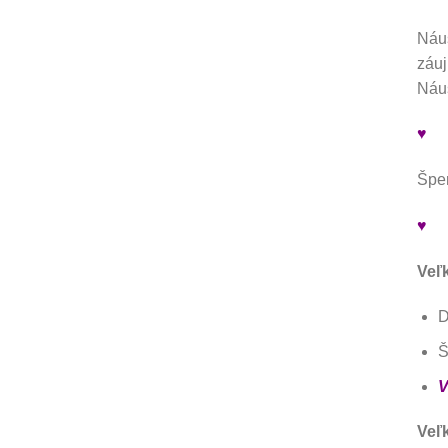
Náuš
záuj
Náuš
♥
Šper
♥
Veľ
D
Š
V
Veľ