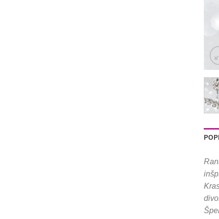
POP
Rann
inšp
Kras
divo
Šper