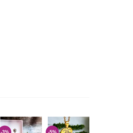
-3%
-5%