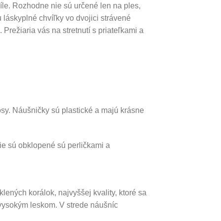
íle. Rozhodne nie sú určené len na ples,
 láskyplné chvíľky vo dvojici strávené
režiaria vás na stretnutí s priateľkami a
sy. Náušničky sú plastické a majú krásne
ie sú obklopené sú perličkami a
lených korálok, najvyššej kvality, ktoré sa
vysokým leskom. V strede náušníc