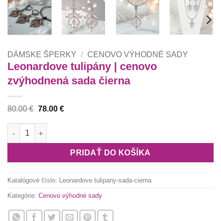
DÁMSKE ŠPERKY
/
CENOVO VÝHODNÉ SADY
Leonardove tulipány | cenovo
zvýhodnená sada čierna
Pôvodná
Aktuálna
80.00
€
78.00
€
cena
cena
bola:
je:
množstvo Leonardove tulipány | cenovo zvýhodnená sada čier
80.00 €.
78.00 €.
PRIDAŤ DO KOŠÍKA
Katalógové číslo:
Leonardove tulipany-sada-cierna
Kategórie:
Cenovo výhodné sady