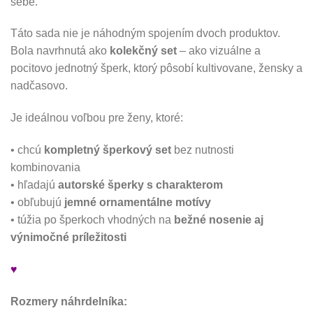
sebe.
Táto sada nie je náhodným spojením dvoch produktov.
Bola navrhnutá ako
kolekčný set
– ako vizuálne a
pocitovo jednotný šperk, ktorý pôsobí kultivovane, žensky a
nadčasovo.
Je ideálnou voľbou pre ženy, ktoré:
• chcú
kompletný šperkový set
bez nutnosti
kombinovania
• hľadajú
autorské šperky s charakterom
• obľubujú
jemné ornamentálne motívy
• túžia po šperkoch vhodných na
bežné nosenie aj
výnimočné príležitosti
♥
Rozmery náhrdelníka: