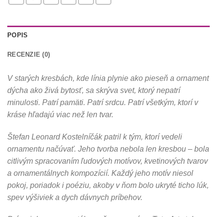
POPIS
RECENZIE (0)
V starých kresbách, kde línia plynie ako pieseň a ornament
dýcha ako živá bytosť, sa skrýva svet, ktorý nepatrí
minulosti. Patrí pamäti. Patrí srdcu. Patrí všetkým, ktorí v
kráse hľadajú viac než len tvar.
Štefan Leonard Kostelníčák patril k tým, ktorí vedeli
ornamentu načúvať. Jeho tvorba nebola len kresbou – bola
citlivým spracovaním ľudových motívov, kvetinových tvarov
a ornamentálnych kompozícií. Každý jeho motív niesol
pokoj, poriadok i poéziu, akoby v ňom bolo ukryté ticho lúk,
spev výšiviek a dych dávnych príbehov.