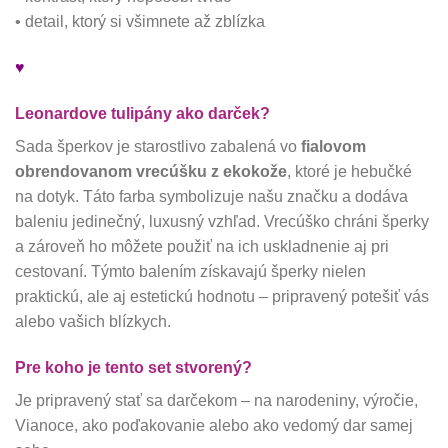
• detail, ktorý si všimnete až zblízka
♥
Leonardove tulipány ako darček?
Sada šperkov je starostlivo zabalená vo
fialovom
obrendovanom vrecúšku z ekokože
, ktoré je hebučké
na dotyk. Táto farba symbolizuje našu značku a dodáva
baleniu jedinečný, luxusný vzhľad. Vrecúško chráni šperky
a zároveň ho môžete použiť na ich uskladnenie aj pri
cestovaní. Týmto balením získavajú šperky nielen
praktickú, ale aj estetickú hodnotu – pripravený potešiť vás
alebo vašich blízkych.
Pre koho je tento set stvorený?
Je pripravený stať sa darčekom – na narodeniny, výročie,
Vianoce, ako poďakovanie alebo ako vedomý dar samej