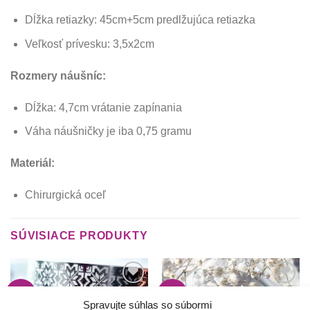
Dĺžka retiazky: 45cm+5cm predlžujúca retiazka
Veľkosť prívesku: 3,5x2cm
Rozmery náušníc:
Dĺžka: 4,7cm vrátanie zapínania
Váha náušničky je iba 0,75 gramu
Materiál:
Chirurgická oceľ
SÚVISIACE PRODUKTY
-5%
-5%
Túto
Túto
krasotinku
krasotinku
Spravujte súhlas so súbormi