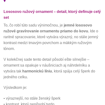
♥
Lososovo ružový ornament – detail, ktorý definuje celý
set
To, čo robí túto sadu výnimočnou, je
jemné lososovo
ružové gravírovanie ornamentu priamo do kovu.
Ide o
raritné spracovanie, ktoré vytvára výrazný, no stále jemný
kontrast medzi tmavým povrchom a mäkkým ružovým
tónom.
V kolekčnej sade tento detail pôsobí ešte silnejšie –
ornament sa opakuje v náušniciach aj náhrdelníku a
vytvára tak
harmonickú líniu
, ktorá spája celý šperk do
jedného celku.
Výsledkom je:
• výraznejší, no stále ženský šperk
• kontrast, ktorý nepôsobí tvrdo