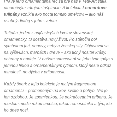
Práve jeho ornamentálna reč sa pre nás v Tete-Art stala
dlhoročným zdrojom inšpirácie. A kolekcia
Leonardove
tulipány
vznikla ako pocta tomuto umelcovi – ako náš
osobný dialóg s jeho svetom.
Tulipán, jeden z najčastejších kvetov slovenskej
ornamentiky, tu dostáva nový život. Po stáročia bol
symbolom jari, obnovy, nehy a ženskej sily. Objavoval sa
na výšivkách, maľbách i dreve – ako tichý nositeľ krásy,
ochrany a nádeje. V našom spracovaní sa jeho tvar spája s
jemnou líniou a ornamentálnym rytmom, ktorý nesie odkaz
minulosti, no dýcha v prítomnosti.
Každý šperk z tejto kolekcie je malým fragmentom
ornamentu – premeneným na kov, svetlo a pohyb. Nie je
len ozdobou. Je spomienkou. Je pokračovaním príbehu. Je
mostom medzi rukou umelca, rukou remeselníka a tým, kto
ho dnes nosí.