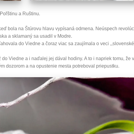
 Poľštinu a Ruštinu.
i keď bola na Štúrovu hlavu vypísaná odmena. Neúspech revolúc
nska a sklamaný sa usadil v Modre.
ťahovala do Viedne a čoraz viac sa zaujímala o veci ,,slovenské
do Viedne a i naďalej jej dával hodiny. A to i napriek tomu, že 
jným dozorom a na opustenie mesta potreboval priepustku.