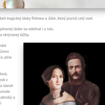
íbeh tragickej lásky Rómea a Júlie, ktorý pozná celý svet.
plnenej láske sa odohral i u nás.
 a skrývanej túžby.
nské
túrovo
a, plne
abná,
sti v
 starali
konale
atinský a
í