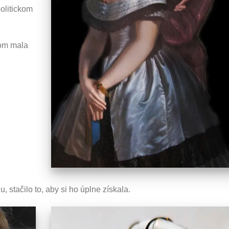
politickom
rom mala
 stačilo to, aby si ho úplne získala.