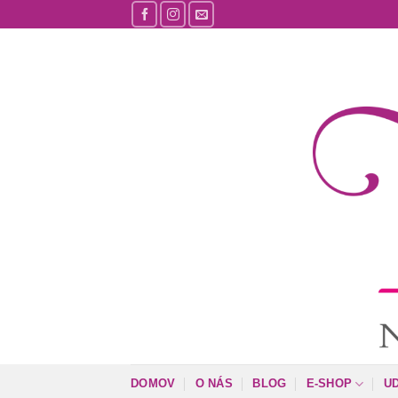
Skip
to
content
DOMOV
O NÁS
BLOG
E-SHOP
U