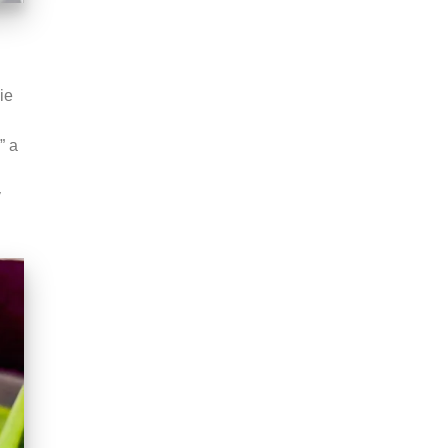
ie
” a
v