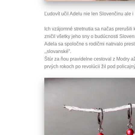
Ľudovít učil Adelu nie len Slovenčinu ale i
Ich vzájomné stretnutia sa načas prerušil
zničil všetky jeho sny o budúcnosti Slove
Adela sa spoločne s rodičmi natrvalo pres
,,slovanské”.
Štúr za ňou pravidelne cestoval z Modry až 
prvých rokoch po revolúcii žil pod polica