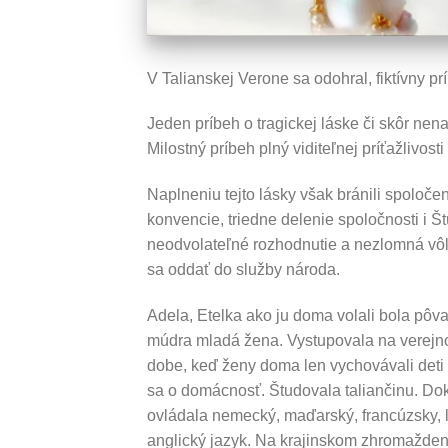
V Talianskej Verone sa odohral, fiktívny pr
Jeden príbeh o tragickej láske či skôr nena
Milostný príbeh plný viditeľnej príťažlivosti
Naplneniu tejto lásky však bránili spoloče
konvencie, triedne delenie spoločnosti i Š
neodvolateľné rozhodnutie a nezlomná vôľ
sa oddať do služby národa.
Adela, Etelka ako ju doma volali bola pôv
múdra mladá žena. Vystupovala na verejno
dobe, keď ženy doma len vychovávali deti a
sa o domácnosť. Študovala taliančinu. Do
ovládala nemecký, maďarský, francúzsky, l
anglický jazyk. Na krajinskom zhromažden