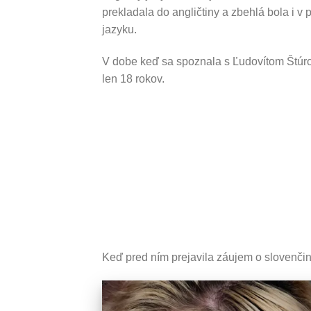
prekladala do angličtiny a zbehlá bola i v 
jazyku.
V dobe keď sa spoznala s Ľudovítom Štú
len 18 rokov.
Keď pred ním prejavila záujem o slovenčinu,