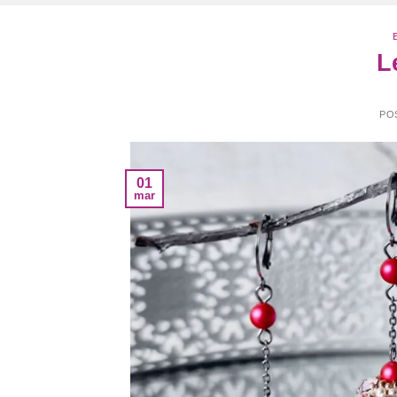
L
PO
01
mar