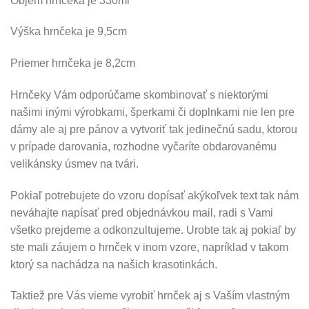
Objem hrnčeka je 330ml
Výška hrnčeka je 9,5cm
Priemer hrnčeka je 8,2cm
Hrnčeky Vám odporúčame skombinovať s niektorými
našimi inými výrobkami, šperkami či doplnkami nie len pre
dámy ale aj pre pánov a vytvoriť tak jedinečnú sadu, ktorou
v prípade darovania, rozhodne vyčaríte obdarovanému
velikánsky úsmev na tvári.
Pokiaľ potrebujete do vzoru dopísať akýkoľvek text tak nám
neváhajte napísať pred objednávkou mail, radi s Vami
všetko prejdeme a odkonzultujeme. Urobte tak aj pokiaľ by
ste mali záujem o hrnček v inom vzore, napríklad v takom
ktorý sa nachádza na našich krasotinkách.
Taktiež pre Vás vieme vyrobiť hrnček aj s Vaším vlastným