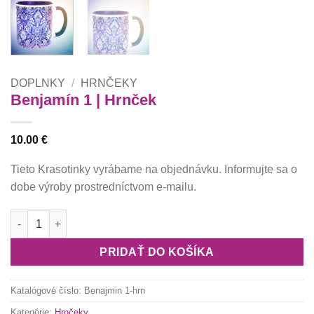
DOPLNKY
/
HRNČEKY
Benjamín 1 | Hrnček
10.00
€
Tieto Krasotinky vyrábame na objednávku. Informujte sa o
dobe výroby prostredníctvom e-mailu.
množstvo Benjamín 1 | Hrnček
PRIDAŤ DO KOŠÍKA
Katalógové číslo:
Benajmin 1-hrn
Kategórie:
Hrnčeky