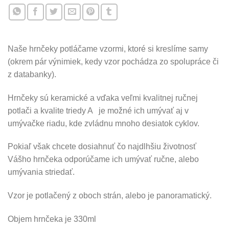
Naše hrnčeky potláčame vzormi, ktoré si kreslíme samy
(okrem pár výnimiek, kedy vzor pochádza zo spolupráce či
z databanky).
Hrnčeky sú keramické a vďaka veľmi kvalitnej ručnej
potlači a kvalite triedy A je možné ich umývať aj v
umývačke riadu, kde zvládnu mnoho desiatok cyklov.
Pokiaľ však chcete dosiahnuť čo najdlhšiu životnosť
Vášho hrnčeka odporúčame ich umývať ručne, alebo
umývania striedať.
Vzor je potlačený z oboch strán, alebo je panoramatický.
Objem hrnčeka je 330ml