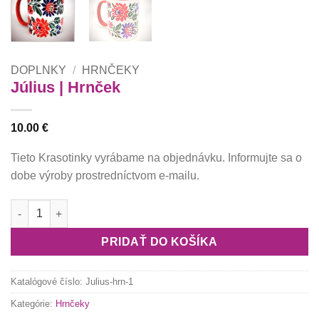
DOPLNKY
/
HRNČEKY
Július | Hrnček
10.00
€
Tieto Krasotinky vyrábame na objednávku. Informujte sa o
dobe výroby prostredníctvom e-mailu.
množstvo Július | Hrnček
PRIDAŤ DO KOŠÍKA
Katalógové číslo:
Julius-hrn-1
Kategórie:
Hrnčeky