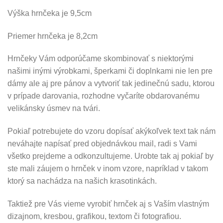
Výška hrnčeka je 9,5cm
Priemer hrnčeka je 8,2cm
Hrnčeky Vám odporúčame skombinovať s niektorými
našimi inými výrobkami, šperkami či doplnkami nie len pre
dámy ale aj pre pánov a vytvoriť tak jedinečnú sadu, ktorou
v prípade darovania, rozhodne vyčaríte obdarovanému
velikánsky úsmev na tvári.
Pokiaľ potrebujete do vzoru dopísať akýkoľvek text tak nám
neváhajte napísať pred objednávkou mail, radi s Vami
všetko prejdeme a odkonzultujeme. Urobte tak aj pokiaľ by
ste mali záujem o hrnček v inom vzore, napríklad v takom
ktorý sa nachádza na našich krasotinkách.
Taktiež pre Vás vieme vyrobiť hrnček aj s Vaším vlastným
dizajnom, kresbou, grafikou, textom či fotografiou.