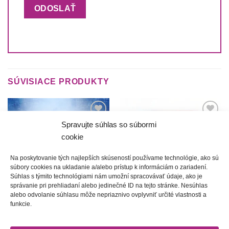
SÚVISIACE PRODUKTY
Spravujte súhlas so súbormi
Túto
Túto
krasotinku
krasotinku
cookie
si prosím
si prosím
Na poskytovanie tých najlepších skúseností používame technológie, ako sú
súbory cookies na ukladanie a/alebo prístup k informáciám o zariadení.
Súhlas s týmito technológiami nám umožní spracovávať údaje, ako je
správanie pri prehliadaní alebo jedinečné ID na tejto stránke. Nesúhlas
alebo odvolanie súhlasu môže nepriaznivo ovplyvniť určité vlastnosti a
funkcie.
Arnold 6 | Hrnček
Michal 3 | Hrnček
10.00
€
10.00
€