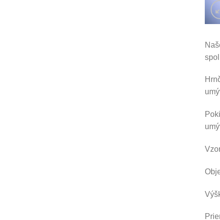
Naše
spol
Hrnč
umýv
Poki
umýv
Vzor
Obj
Výšk
Prie