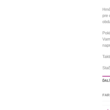
Hrnč
pre 
obda
Poki
Vami
napr
Takt
Stač
ĎAL
FAR