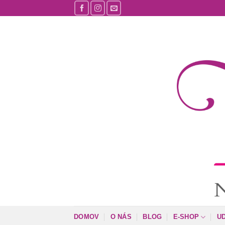
Skip
to
content
DOMOV
O NÁS
BLOG
E-SHOP
U