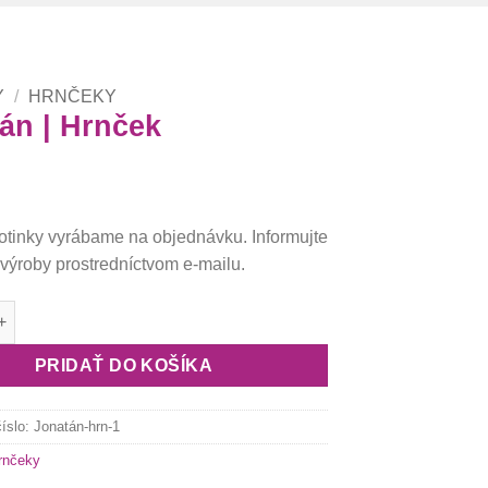
Y
/
HRNČEKY
án | Hrnček
otinky vyrábame na objednávku. Informujte
výroby prostredníctvom e-mailu.
onatán | Hrnček
PRIDAŤ DO KOŠÍKA
číslo:
Jonatán-hrn-1
rnčeky