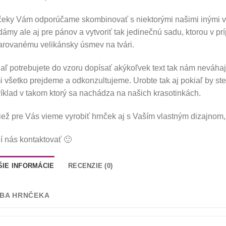
eky Vám odporúčame skombinovať s niektorými našimi inými vý
dámy ale aj pre pánov a vytvoriť tak jedinečnú sadu, ktorou v p
rovanému velikánsky úsmev na tvári.
aľ potrebujete do vzoru dopísať akýkoľvek text tak nám neváhaj
 všetko prejdeme a odkonzultujeme. Urobte tak aj pokiaľ by ste
íklad v takom ktorý sa nachádza na našich krasotinkách.
iež pre Vás vieme vyrobiť hrnček aj s Vaším vlastným dizajnom, k
í nás kontaktovať 🙂
ŠIE INFORMÁCIE
RECENZIE (0)
BA HRNČEKA