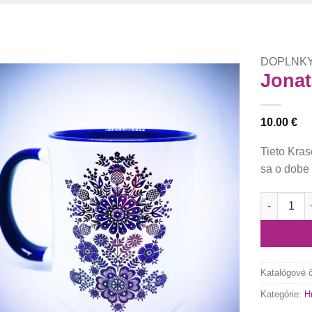
DOPLNK
Jonat
Túto
10.00
€
krasotinku
si prosím
Tieto Kras
sa o dobe 
množstvo J
Katalógové 
Kategórie:
H