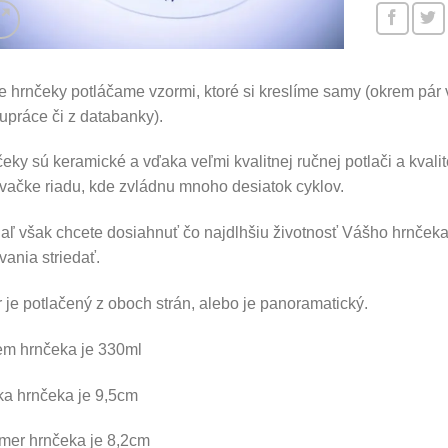
 hrnčeky potláčame vzormi, ktoré si kreslíme samy (okrem pár
upráce či z databanky).
eky sú keramické a vďaka veľmi kvalitnej ručnej potlači a kvali
ačke riadu, kde zvládnu mnoho desiatok cyklov.
aľ však chcete dosiahnuť čo najdlhšiu životnosť Vášho hrnček
ania striedať.
 je potlačený z oboch strán, alebo je panoramatický.
em hrnčeka je 330ml
a hrnčeka je 9,5cm
mer hrnčeka je 8,2cm