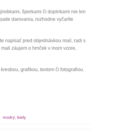
robkami, šperkami či doplnkami nie len
rípade darovania, rozhodne vyčaríte
te napísať pred objednávkou mail, radi s
 mali záujem o hrnček v inom vzore,
resbou, grafikou, textom či fotografiou.
modrý
,
biely