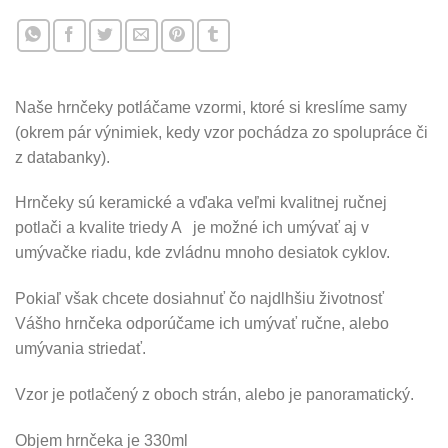
Naše hrnčeky potláčame vzormi, ktoré si kreslíme samy
(okrem pár výnimiek, kedy vzor pochádza zo spolupráce či
z databanky).
Hrnčeky sú keramické a vďaka veľmi kvalitnej ručnej
potlači a kvalite triedy A je možné ich umývať aj v
umývačke riadu, kde zvládnu mnoho desiatok cyklov.
Pokiaľ však chcete dosiahnuť čo najdlhšiu životnosť
Vášho hrnčeka odporúčame ich umývať ručne, alebo
umývania striedať.
Vzor je potlačený z oboch strán, alebo je panoramatický.
Objem hrnčeka je 330ml