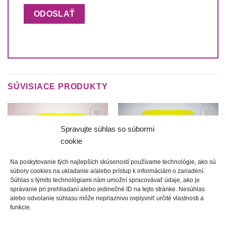
SÚVISIACE PRODUKTY
Spravujte súhlas so súbormi
Túto
Túto
krasotinku
krasotinku
cookie
si prosím
si prosím
Na poskytovanie tých najlepších skúseností používame technológie, ako sú
súbory cookies na ukladanie a/alebo prístup k informáciám o zariadení.
Súhlas s týmito technológiami nám umožní spracovávať údaje, ako je
správanie pri prehliadaní alebo jedinečné ID na tejto stránke. Nesúhlas
alebo odvolanie súhlasu môže nepriaznivo ovplyvniť určité vlastnosti a
funkcie.
Ctibor | Hrnček
Zlatko | Hrnček
10.00
€
10.00
€