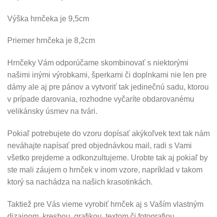
Výška hrnčeka je 9,5cm
Priemer hrnčeka je 8,2cm
Hrnčeky Vám odporúčame skombinovať s niektorými
našimi inými výrobkami, šperkami či doplnkami nie len pre
dámy ale aj pre pánov a vytvoriť tak jedinečnú sadu, ktorou
v prípade darovania, rozhodne vyčaríte obdarovanému
velikánsky úsmev na tvári.
Pokiaľ potrebujete do vzoru dopísať akýkoľvek text tak nám
neváhajte napísať pred objednávkou mail, radi s Vami
všetko prejdeme a odkonzultujeme. Urobte tak aj pokiaľ by
ste mali záujem o hrnček v inom vzore, napríklad v takom
ktorý sa nachádza na našich krasotinkách.
Taktiež pre Vás vieme vyrobiť hrnček aj s Vaším vlastným
dizajnom, kresbou, grafikou, textom či fotografiou.