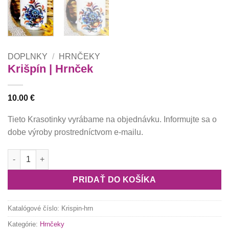
DOPLNKY
/
HRNČEKY
Krišpín | Hrnček
10.00
€
Tieto Krasotinky vyrábame na objednávku. Informujte sa o
dobe výroby prostredníctvom e-mailu.
množstvo Krišpín | Hrnček
PRIDAŤ DO KOŠÍKA
Katalógové číslo:
Krispin-hrn
Kategórie:
Hrnčeky