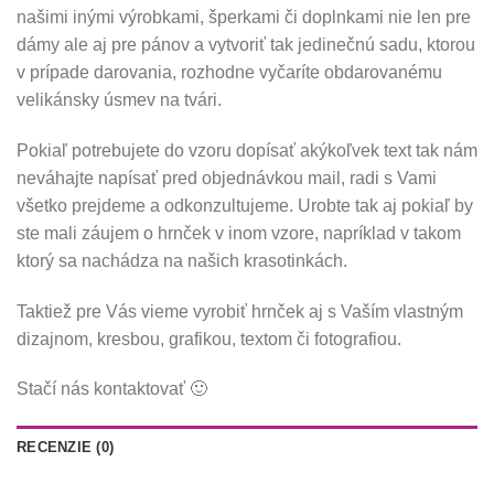
našimi inými výrobkami, šperkami či doplnkami nie len pre
dámy ale aj pre pánov a vytvoriť tak jedinečnú sadu, ktorou
v prípade darovania, rozhodne vyčaríte obdarovanému
velikánsky úsmev na tvári.
Pokiaľ potrebujete do vzoru dopísať akýkoľvek text tak nám
neváhajte napísať pred objednávkou mail, radi s Vami
všetko prejdeme a odkonzultujeme. Urobte tak aj pokiaľ by
ste mali záujem o hrnček v inom vzore, napríklad v takom
ktorý sa nachádza na našich krasotinkách.
Taktiež pre Vás vieme vyrobiť hrnček aj s Vaším vlastným
dizajnom, kresbou, grafikou, textom či fotografiou.
Stačí nás kontaktovať 🙂
RECENZIE (0)