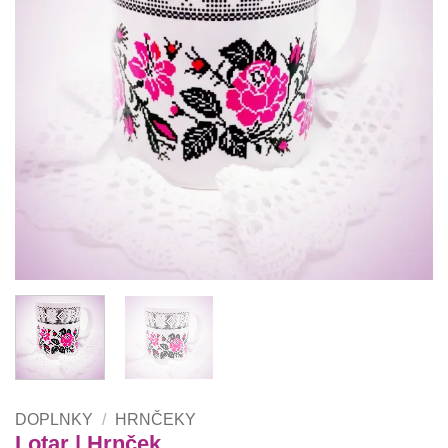
DOPLNKY
/
HRNČEKY
Lotar | Hrnček