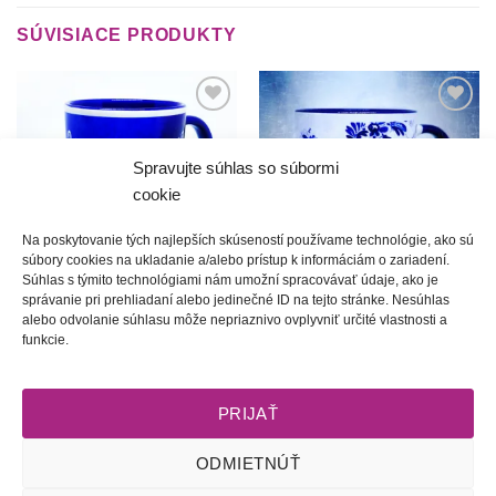
SÚVISIACE PRODUKTY
Túto
Túto
krasotinku
krasotinku
si prosím
si prosím
Spravujte súhlas so súbormi
cookie
Na poskytovanie tých najlepších skúseností používame technológie, ako sú
súbory cookies na ukladanie a/alebo prístup k informáciám o zariadení.
Súhlas s týmito technológiami nám umožní spracovávať údaje, ako je
správanie pri prehliadaní alebo jedinečné ID na tejto stránke. Nesúhlas
Martin | Hrnček
Arnold 6 | Hrnček
alebo odvolanie súhlasu môže nepriaznivo ovplyvniť určité vlastnosti a
10.00
€
10.00
€
funkcie.
PRIJAŤ
ODMIETNÚŤ
Obchodné podmienky
l
Dodacie podmienky
l
Odstúpenie od