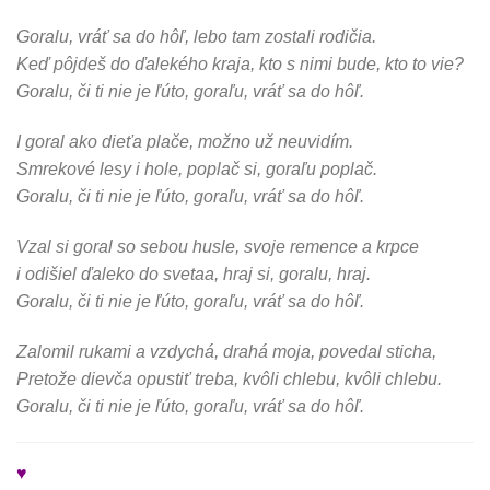
Goralu, vráť sa do hôľ, lebo tam zostali rodičia.
Keď pôjdeš do ďalekého kraja, kto s nimi bude, kto to vie?
Goralu, či ti nie je ľúto, goraľu, vráť sa do hôľ.
I goral ako dieťa plače, možno už neuvidím.
Smrekové lesy i hole, poplač si, goraľu poplač.
Goralu, či ti nie je ľúto, goraľu, vráť sa do hôľ.
Vzal si goral so sebou husle, svoje remence a krpce
i odišiel ďaleko do svetaa, hraj si, goralu, hraj.
Goralu, či ti nie je ľúto, goraľu, vráť sa do hôľ.
Zalomil rukami a vzdychá, drahá moja, povedal sticha,
Pretože dievča opustiť treba, kvôli chlebu, kvôli chlebu.
Goralu, či ti nie je ľúto, goraľu, vráť sa do hôľ.
♥