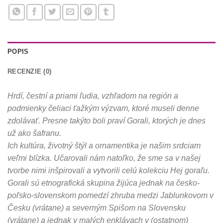
POPIS
RECENZIE (0)
Hrdí, čestní a priami ľudia, vzhľadom na región a
podmienky čeliaci ťažkým výzvam, ktoré museli denne
zdolávať.
Presne takýto boli praví Gorali, ktorých je dnes
už ako šafranu.
Ich kultúra, životný štýl a ornamentika je našim srdciam
veľmi blízka. Učarovali nám natoľko, že sme sa v našej
tvorbe nimi inšpirovali a vytvorili celú kolekciu Hej goraľu.
Gorali sú etnografická skupina žijúca jednak na česko-
poľsko-slovenskom pomedzí zhruba medzi Jablunkovom v
Česku (vrátane) a severným Spišom na Slovensku
(vrátane) a jednak v malých enklávach v (ostatnom)