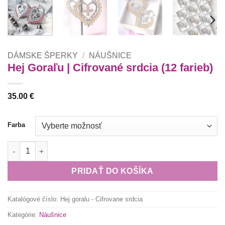
DÁMSKE ŠPERKY
/
NÁUŠNICE
Hej Goraľu | Cifrované srdcia (12 farieb)
35.00
€
Farba
množstvo Hej Goraľu | Cifrované srdcia (12 farieb)
PRIDAŤ DO KOŠÍKA
Katalógové číslo:
Hej goralu - Cifrovane srdcia
Kategórie:
Náušnice