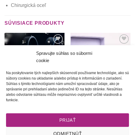
Chirurgická oceľ
SÚVISIACE PRODUKTY
Túto
Túto
krasotinku
krasotinku
Spravujte súhlas so súbormi
si prosím
si prosím
cookie
Na poskytovanie tých najlepších skúseností používame technológie, ako sú
súbory cookies na ukladanie a/alebo prístup k informáciám o zariadení.
Súhlas s týmito technológiami nám umožní spracovávať údaje, ako je
správanie pri prehliadaní alebo jedinečné ID na tejto stránke. Nesúhlas
alebo odvolanie súhlasu môže nepriaznivo ovplyvniť určité vlastnosti a
Ľadové kráľovstvo | Krištáľové
Barance | zelené náušnice so
funkcie.
vtáča
záušnicou
Price
35.00
€
38.00
€
–
40.00
€
range:
38.00 €
PRIJAŤ
through
40.00 €
ODMIETNÚŤ