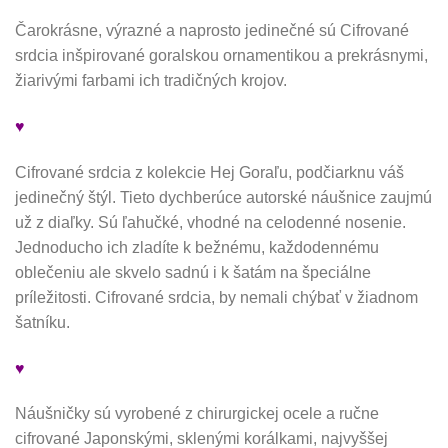
Čarokrásne, výrazné a naprosto jedinečné sú Cifrované
srdcia inšpirované goralskou ornamentikou a prekrásnymi,
žiarivými farbami ich tradičných krojov.
♥
Cifrované srdcia z kolekcie Hej Goraľu, podčiarknu váš
jedinečný štýl. Tieto dychberúce autorské náušnice zaujmú
už z diaľky. Sú ľahučké, vhodné na celodenné nosenie.
Jednoducho ich zladíte k bežnému, každodennému
oblečeniu ale skvelo sadnú i k šatám na špeciálne
príležitosti. Cifrované srdcia, by nemali chýbať v žiadnom
šatníku.
♥
Náušničky sú vyrobené z chirurgickej ocele a ručne
cifrované Japonskými, sklenými korálkami, najvyššej