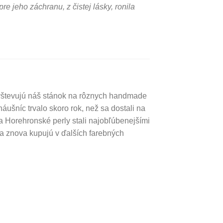
re jeho záchranu, z čistej lásky, ronila
avštevujú náš stánok na rôznych handmade
áušníc trvalo skoro rok, než sa dostali na
a Horehronské perly stali najobľúbenejšími
a znova kupujú v ďalších farebných