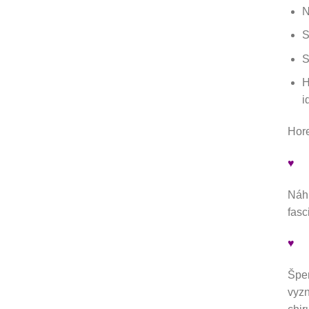
N
S
S
H
i
Hore
♥
Náhr
fasc
♥
Šper
vyzn