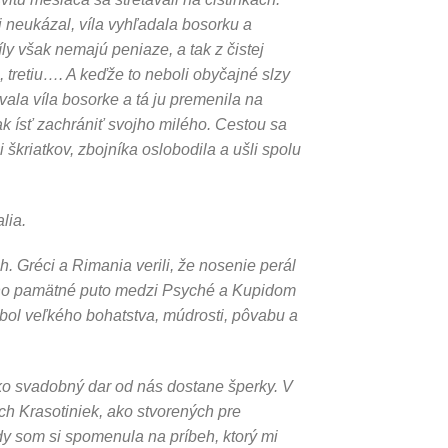
i neukázal, víla vyhľadala bosorku a
ly však nemajú peniaze, a tak z čistej
ú, tretiu…. A keďže to neboli obyčajné slzy
rovala víla bosorke a tá ju premenila na
ak ísť zachrániť svojho milého. Cestou sa
škriatkov, zbojníka oslobodila a ušli spolu
lia.
. Gréci a Rimania verili, že nosenie perál
ono pamätné puto medzi Psyché a Kupidom
bol veľkého bohatstva, múdrosti, pôvabu a
ko svadobný dar od nás dostane šperky. V
ch Krasotiniek, ako stvorených pre
dy som si spomenula na príbeh, ktorý mi