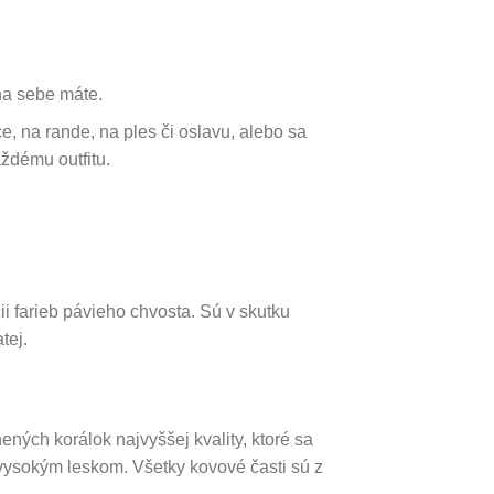
na sebe máte.
e, na rande, na ples či oslavu, alebo sa
ždému outfitu.
i farieb pávieho chvosta. Sú v skutku
tej.
ných korálok najvyššej kvality, ktoré sa
vysokým leskom. Všetky kovové časti sú z