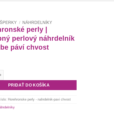
 ŠPERKY
/
NÁHRDELNÍKY
ronské perly |
ný perlový náhrdelník
rbe páví chvost
orehronské perly | pôvabný perlový náhrdelník vo farbe páví ch
PRIDAŤ DO KOŠÍKA
číslo:
Horehronske perly - nahrdelnik-pavi chvost
áhrdelníky