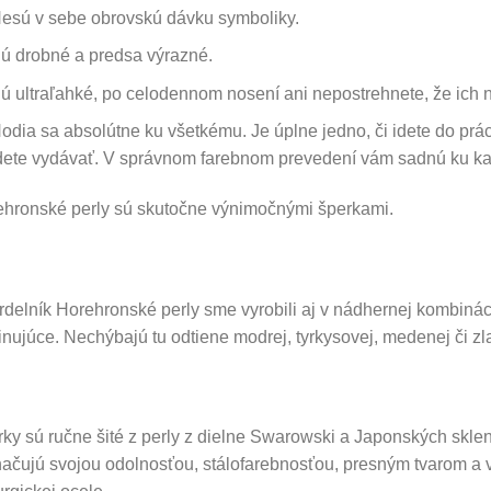
esú v sebe obrovskú dávku symboliky.
ú drobné a predsa výrazné.
ú ultraľahké, po celodennom nosení ani nepostrehnete, že ich 
odia sa absolútne ku všetkému. Je úplne jedno, či idete do prác
dete vydávať. V správnom farebnom prevedení vám sadnú ku ka
hronské perly sú skutočne výnimočnými šperkami.
delník Horehronské perly sme vyrobili aj v nádhernej kombináci
inujúce. Nechýbajú tu odtiene modrej, tyrkysovej, medenej či zla
ky sú ručne šité z perly z dielne Swarowski a Japonských sklene
ačujú svojou odolnosťou, stálofarebnosťou, presným tvarom a 