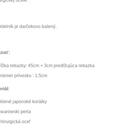
urgickej ocele.
delník je darčekovo balený.
kosť:
ĺžka retiazky: 45cm + 3cm predlžujúca retiazka
riemer prívesku : 1,5cm
riál:
klené japonské korálky
warowski perla
hirurgická oceľ