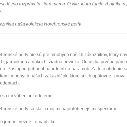
si dávno rozprávala stará mama. O víle, ktorá ľúbila zbojníka a p
y.
vznikla naša kolekcia Horehronské perly.
hronské perly nie sú pre mnohých našich zákazníkov, ktorý n
ch, jarmokoch a rínkoch, žiadna novinka. Od ušitia prvého páru n
op. Postupne pribudol náhrdelník a náramok. Za toto obdobie s
kami mnohých našich zákazníčok, ktoré si ich opätovne, znova 
vedeniach.
y sa im vôbec nečudujeme.
hronské perly sa stali i mojimi najobľúbenejšími šperkami.
ú jemné, nežné, romantické.