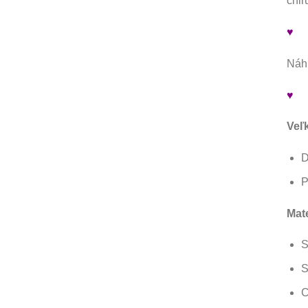
chir
♥
Náhr
♥
Veľ
D
P
Mate
S
S
C