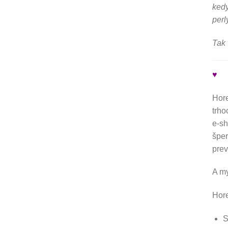
kedy
perl
Tak 
♥
Hore
trho
e-sh
šper
pre
A m
Hore
S