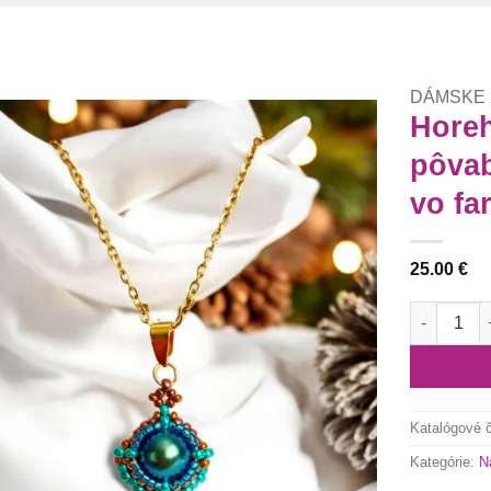
DÁMSKE
Horeh
pôvab
Túto
krasotinku
vo fa
si prosím
25.00
€
množstvo H
Katalógové 
Kategórie:
N