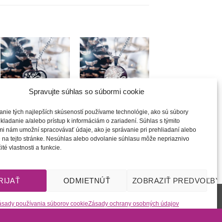
Túto
Túto
krasotinku
krasotinku
si prosím
si prosím
Spravujte súhlas so súbormi cookie
+
+
anie tých najlepších skúseností používame technológie, ako sú súbory
Dedičstvo |
Dedičstvo |
kladanie a/alebo prístup k informáciám o zariadení. Súhlas s týmito
náhrdelník
náhrdelník
i nám umožní spracovávať údaje, ako je správanie pri prehliadaní alebo
20.00
€
20.00
€
 na tejto stránke. Nesúhlas alebo odvolanie súhlasu môže nepriaznivo
ité vlastnosti a funkcie.
RIJAŤ
ODMIETNÚŤ
ZOBRAZIŤ PREDVOĽBY
l
Zásady ochrany osobných údajov
l
Zásady
ásady používania súborov cookie
Zásady ochrany osobných údajov
radené