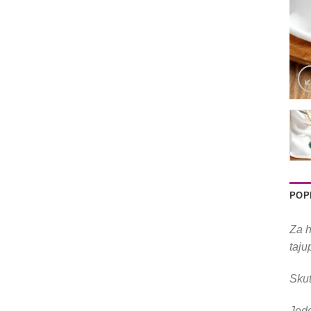
POP
Za h
taju
Skut
Jede