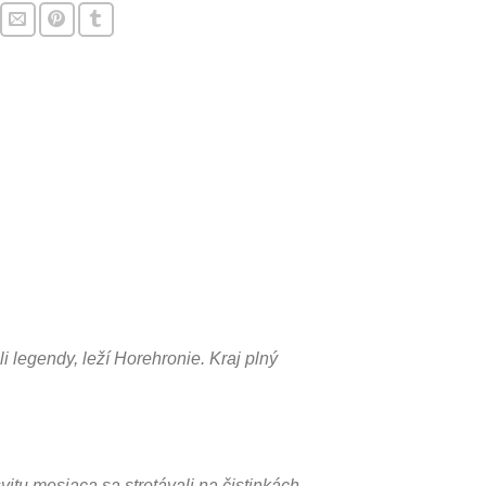
i legendy, leží Horehronie. Kraj plný
vitu mesiaca sa stretávali na čistinkách.