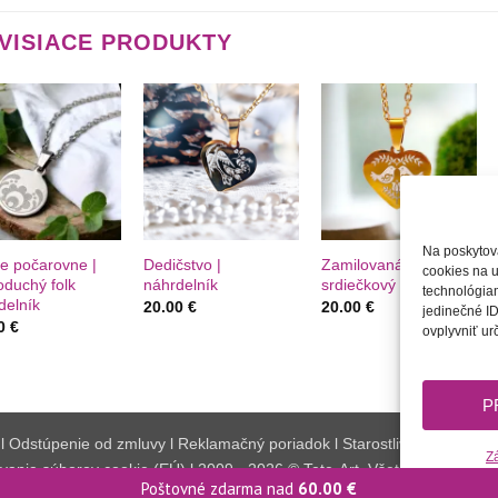
VISIACE PRODUKTY
Túto
Túto
Túto
krasotinku
krasotinku
krasotinku
si prosím
si prosím
si prosím
+
+
Na poskytov
če počarovne |
Dedičstvo |
Zamilovaná |
cookies na u
oduchý folk
náhrdelník
srdiečkový náhrdelník
technológiam
delník
20.00
€
20.00
€
jedinečné ID
00
€
ovplyvniť urč
P
l
Odstúpenie od zmluvy
l
Reklamačný poriadok
l
Starostlivosť o šperky
Z
vania súborov cookie (EÚ)
l
2009 - 2026 © Tete-Art, Všetky práva vyh
Poštovné zdarma nad
60.00
€