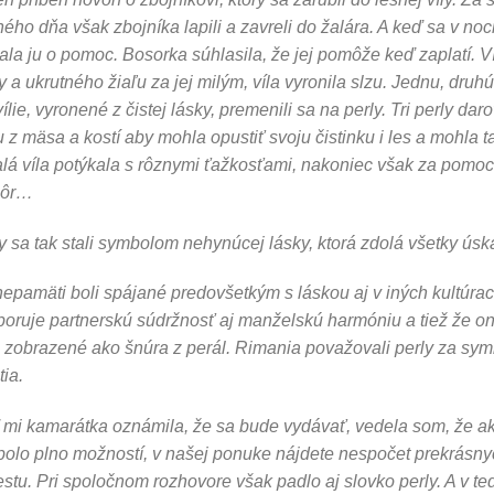
ého dňa však zbojníka lapili a zavreli do žalára. A keď sa v noc
ala ju o pomoc. Bosorka súhlasila, že jej pomôže keď zaplatí. Ví
y a ukrutného žiaľu za jej milým, víla vyronila slzu. Jednu, druh
vílie, vyronené z čistej lásky, premenili sa na perly. Tri perly da
 z mäsa a kostí aby mohla opustiť svoju čistinku i les a mohla t
lá víla potýkala s rôznymi ťažkosťami, nakoniec však za pomoci 
hôr…
y sa tak stali symbolom nehynúcej lásky, ktorá zdolá všetky úska
epamäti boli spájané predovšetkým s láskou aj v iných kultúrach
oruje partnerskú súdržnosť aj manželskú harmóniu a tiež že 
 zobrazené ako šnúra z perál. Rimania považovali perly za sym
tia.
mi kamarátka oznámila, že sa bude vydávať, vedela som, že a
bolo plno možností, v našej ponuke nájdete nespočet prekrásny
stu. Pri spoločnom rozhovore však padlo aj slovko perly. A v te