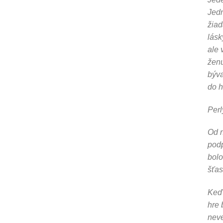
Jedn
žiad
lásk
ale 
ženu
býva
do 
Perl
Od n
podp
bolo
šťas
Keď 
hre 
neve