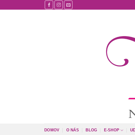
Skip
to
content
DOMOV
O NÁS
BLOG
E-SHOP
U