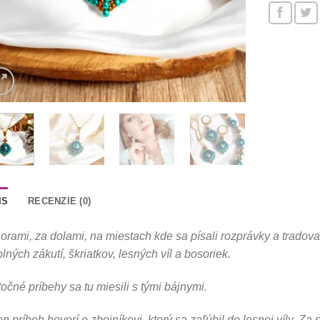
IS
RECENZIE (0)
orami, za dolami, na miestach kde sa písali rozprávky a tradoval
plných zákutí, škriatkov, lesných víl a bosoriek.
očné príbehy sa tu miesili s tými bájnymi.
n príbeh hovorí o zbojníkovi, ktorý sa zaľúbil do lesnej víly.
Za s