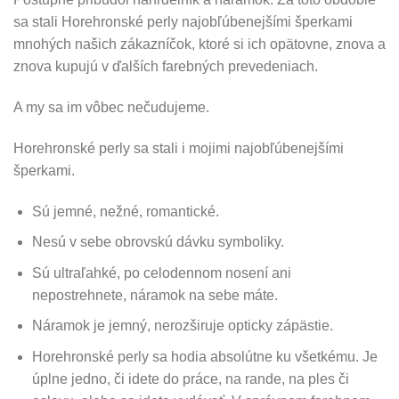
sa stali Horehronské perly najobľúbenejšími šperkami
mnohých našich zákazníčok, ktoré si ich opätovne, znova a
znova kupujú v ďalších farebných prevedeniach.
A my sa im vôbec nečudujeme.
Horehronské perly sa stali i mojimi najobľúbenejšími
šperkami.
Sú jemné, nežné, romantické.
Nesú v sebe obrovskú dávku symboliky.
Sú ultraľahké, po celodennom nosení ani
nepostrehnete, náramok na sebe máte.
Náramok je jemný, nerozširuje opticky zápästie.
Horehronské perly sa hodia absolútne ku všetkému. Je
úplne jedno, či idete do práce, na rande, na ples či