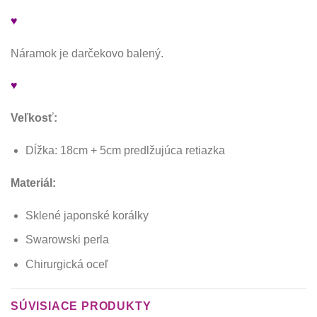
♥
Náramok je darčekovo balený.
♥
Veľkosť:
Dĺžka: 18cm + 5cm predlžujúca retiazka
Materiál:
Sklené japonské korálky
Swarowski perla
Chirurgická oceľ
SÚVISIACE PRODUKTY