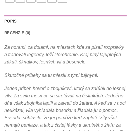
POPIS
RECENZIE (0)
Za horami, za dolami, na miestach kde sa písali rozprávky
a tradovali legendy, leží Horehronie. Kraj plný tajuplných
zákutí, škriatkov, lesných víl a bosoriek.
Skutočné príbehy sa tu miesili s tými bájnymi.
Jeden príbeh hovorí o zbojníkovi, ktorý sa zaľúbil do lesnej
víly.
Za svitu mesiaca sa stretávali na čistinkách. Jedného
dňa však zbojníka lapili a zavreli do žalára. A keď sa v noci
neukázal, víla vyhľadala bosorku a žiadala ju o pomoc.
Bosorka súhlasila, že jej pomôže keď zaplatí. Víly však
nemajú peniaze, a tak z čistej lásky a ukrutného žiaľu za