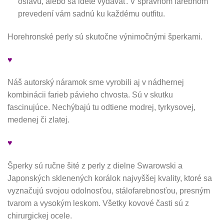
oslavu, alebo sa idete vydávať. V správnom farebnom
prevedení vám sadnú ku každému outfitu.
Horehronské perly sú skutočne výnimočnými šperkami.
♥
Náš autorský náramok sme vyrobili aj v nádhernej
kombinácii farieb pávieho chvosta. Sú v skutku
fascinujúce. Nechýbajú tu odtiene modrej, tyrkysovej,
medenej či zlatej.
♥
Šperky sú ručne šité z perly z dielne Swarowski a
Japonských sklenených korálok najvyššej kvality, ktoré sa
vyznačujú svojou odolnosťou, stálofarebnosťou, presným
tvarom a vysokým leskom. Všetky kovové časti sú z
chirurgickej ocele.