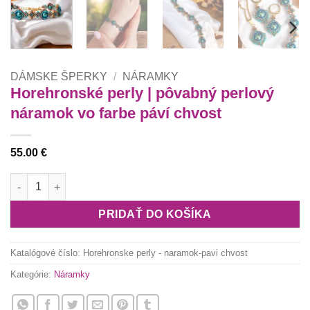
DÁMSKE ŠPERKY
/
NÁRAMKY
Horehronské perly | pôvabný perlový
náramok vo farbe páví chvost
55.00
€
množstvo Horehronské perly | pôvabný perlový náramok vo far
PRIDAŤ DO KOŠÍKA
Katalógové číslo:
Horehronske perly - naramok-pavi chvost
Kategórie:
Náramky