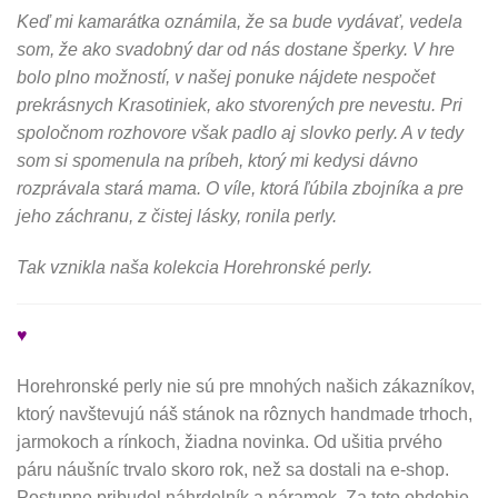
Keď mi kamarátka oznámila, že sa bude vydávať, vedela
som, že ako svadobný dar od nás dostane šperky. V hre
bolo plno možností, v našej ponuke nájdete nespočet
prekrásnych Krasotiniek, ako stvorených pre nevestu. Pri
spoločnom rozhovore však padlo aj slovko perly. A v tedy
som si spomenula na príbeh, ktorý mi kedysi dávno
rozprávala stará mama. O víle, ktorá ľúbila zbojníka a pre
jeho záchranu, z čistej lásky, ronila perly.
Tak vznikla naša kolekcia Horehronské perly.
♥
Horehronské perly nie sú pre mnohých našich zákazníkov,
ktorý navštevujú náš stánok na rôznych handmade trhoch,
jarmokoch a rínkoch, žiadna novinka. Od ušitia prvého
páru náušníc trvalo skoro rok, než sa dostali na e-shop.
Postupne pribudol náhrdelník a náramok. Za toto obdobie