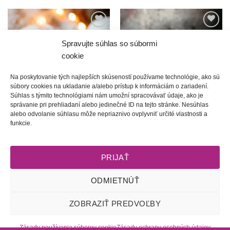
Túto
Túto
krasotinku
krasotinku
Spravujte súhlas so súbormi
si prosím
si prosím
cookie
Na poskytovanie tých najlepších skúseností používame technológie, ako sú
súbory cookies na ukladanie a/alebo prístup k informáciám o zariadení.
Súhlas s týmito technológiami nám umožní spracovávať údaje, ako je
správanie pri prehliadaní alebo jedinečné ID na tejto stránke. Nesúhlas
alebo odvolanie súhlasu môže nepriaznivo ovplyvniť určité vlastnosti a
Láska | šitý medeno-modrý
Barance | zelený šitý náramok
funkcie.
náramok
45.00
€
60.00
€
PRIJAŤ
ODMIETNÚŤ
Obchodné podmienky
l
Dodacie podmienky
l
Odstúpenie od
ZOBRAZIŤ PREDVOĽBY
zmluvy
l
Reklamačný poriadok
l
Starostlivosť o šperky
l
Zásady
ochrany osobných údajov
l
Zásady používania súborov cookie
Zásady používania súborov cookie
Zásady ochrany osobných údajov
(EÚ)
l
2009 - 2026 © Tete-Art, Všetky práva vyhradené