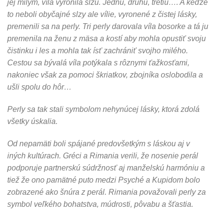
jej milým, víla vyronila slzu. Jednu, druhú, tretiu…. A keďže
to neboli obyčajné slzy ale vílie, vyronené z čistej lásky,
premenili sa na perly. Tri perly darovala víla bosorke a tá ju
premenila na ženu z mäsa a kostí aby mohla opustiť svoju
čistinku i les a mohla tak ísť zachrániť svojho milého.
Cestou sa bývalá víla potýkala s rôznymi ťažkosťami,
nakoniec však za pomoci škriatkov, zbojníka oslobodila a
ušli spolu do hôr…
Perly sa tak stali symbolom nehynúcej lásky, ktorá zdolá
všetky úskalia.
Od nepamäti boli spájané predovšetkým s láskou aj v
iných kultúrach. Gréci a Rimania verili, že nosenie perál
podporuje partnerskú súdržnosť aj manželskú harmóniu a
tiež že ono pamätné puto medzi Psyché a Kupidom bolo
zobrazené ako šnúra z perál. Rimania považovali perly za
symbol veľkého bohatstva, múdrosti, pôvabu a šťastia.