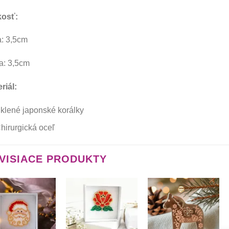
kosť:
a: 3,5cm
a: 3,5cm
riál:
klené japonské korálky
hirurgická oceľ
VISIACE PRODUKTY
Túto
Túto
Túto
krasotinku
krasotinku
krasotinku
si prosím
si prosím
si prosím