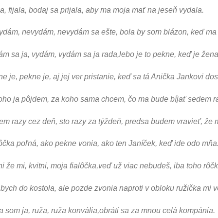
la, fijala, bodaj sa prijala, aby ma moja mať na jeseň vydala.
dám, nevydám, nevydám sa ešte, bola by som blázon, keď ma 
m sa ja, vydám, vydám sa ja rada,lebo je to pekne, keď je žen
e je, pekne je, aj jej ver pristanie, keď sa tá Anička Jankovi do
oho ja pôjdem, za koho sama chcem, čo ma bude bíjať sedem r
m razy cez deň, sto razy za týždeň, predsa budem vravieť, že 
ôčka poľná, ako pekne vonia, ako ten Janíček, keď ide odo mňa
ni že mi, kvitni, moja fialôčka,veď už viac nebudeš, iba toho rôčk
 bych do kostola, ale pozde zvonia naproti v obloku ružička mi v
 som ja, ruža, ruža konvália,obráti sa za mnou celá kompánia.