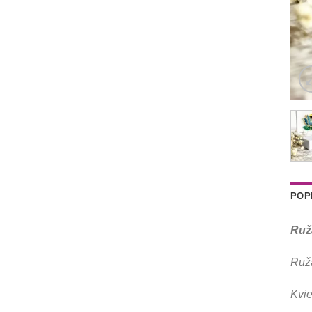
POP
Ruž
Ruž
Kvie