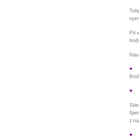
Tuli
vyzn
Pri 
hod
Náuš
♥
Broš
♥
Star
šper
z na
♥