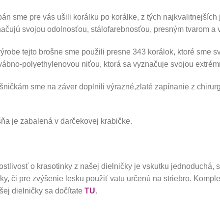
pán sme pre vás ušili korálku po korálke, z tých najkvalitnejšíc
ačujú svojou odolnosťou, stálofarebnosťou, presným tvarom a
výrobe tejto brošne sme použili presne 343 korálok, ktoré sme s
vábno-
polyethylenovou
niťou, ktorá sa vyznačuje svojou extré
ničkám sme na záver doplnili výrazné,zlaté zapínanie z chirurg
ňa je zabalená v darčekovej krabičke.
ostlivosť o krasotinky z našej dielničky je vskutku jednoduchá, s
ky, či pre zvýšenie lesku použiť vatu určenú na striebro. Komplet
šej dielničky sa dočítate
TU
.