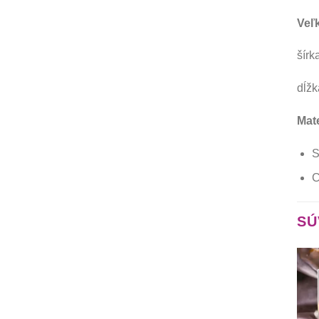
Veľ
šírk
dĺžk
Mate
S
C
SÚ