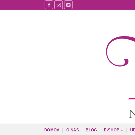
Skip
to
content
DOMOV
O NÁS
BLOG
E-SHOP
U