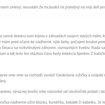
arín zelený, neuvädni že mi,budeš mi potrebný na môj deň po
e ranné detstvo som trávila v záhradách svojich starých mám, kt
z mám pred očami tie nádherné, sýte farby, počujem bzukot pole
 šíriacu sa rozkvitnutými záhonmi, rozmanitých kvetov. Rada s
iam a tak bolo len otázkou času kedy kolekcia šperkov Z babički
prvé sme sme sa rozhodli vyrobiť čarokrásne ružičky a vzápätí 
pány.
antnej, výraznej brošni sme narozdiel od náušničiek pridali i sto
nička nádherne oživí blúzku, bundičku, kabátik či kabelku. Je l