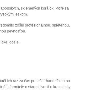
h japonských, sklenených korálok, ktoré sa
 vysokým leskom.
vedomito zošili profesionálnou, spletenou,
mnou pevnosťou.
ickej ocele.
tačí ich raz za čas preleštiť handričkou na
né informácie o starostlivosti o krasotinky