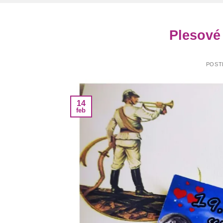
Plesové
POST
14
feb