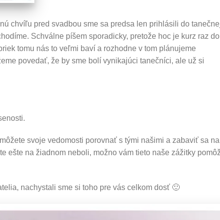
nú chvíľu pred svadbou sme sa predsa len prihlásili do tanečnej
hodíme. Schválne píšem sporadicky, pretože hoc je kurz raz do
apriek tomu nás to veľmi baví a rozhodne v tom plánujeme
eme povedať, že by sme bolí vynikajúci tanečníci, ale už si
senosti.
k môžete svoje vedomosti porovnať s tými našimi a zabaviť sa na
ste ešte na žiadnom neboli, možno vám tieto naše zážitky pomô
iatelia, nachystali sme si toho pre vás celkom dosť 🙂