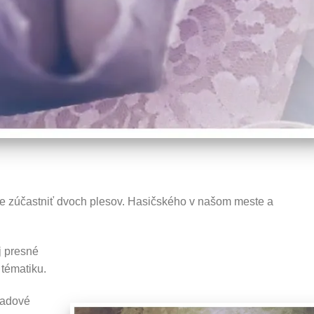
me zúčastniť dvoch plesov. Hasičského v našom meste a
j presné
 tématiku.
Ľadové