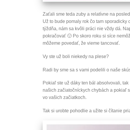
Zaťali sme teda zuby a relatívne na posled
Už to bude pomaly rok čo tam sporadicky c
týždňa, nám sa kvôli práci nie vždy dá. N
pokračovať 🙂 Po skoro roku si síce nemôž
môžeme povedať, že vieme tancovať.
Vy ste už boli niekedy na plese?
Radi by sme sa s vami podelili o naše skú
Pokiaľ ste už dáky ten bál absolvovali, ta
našich začiatočníckych chybách a pokiaľ 
vo vašich začiatkoch.
Tak si urobte pohodlie a užite si čítanie pr