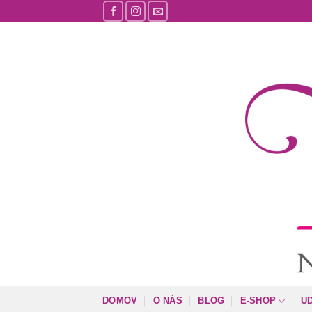
Skip
to
content
DOMOV
O NÁS
BLOG
E-SHOP
U