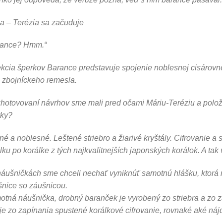
a – Terézia sa začuduje
rance? Hmm.“
kcia šperkov Barance predstavuje spojenie noblesnej cisárovne
 zbojníckeho remesla.
zhotovovaní návrhov sme mali pred očami Máriu-Teréziu a položi
rky?
é a noblesné. Leštené striebro a žiarivé kryštály. Cifrovanie a s
lku po korálke z tých najkvalitnejších japonských korálok. A tak
náušničkách sme chceli nechať vyniknúť samotnú hlášku, ktorá n
nice so záušnicou.
tná náušnička, drobný baranček je vyrobený zo striebra a zo 
je zo zapínania spustené korálkové cifrovanie, rovnaké aké ná