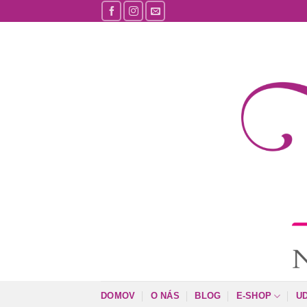
Skip
to
content
DOMOV
O NÁS
BLOG
E-SHOP
U