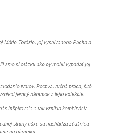
j Márie-Terézie, jej vysnívaného Pacha a
li sme si otázku ako by mohli vypadať jej
triedanie tvarov. Poctivá, ručná práca, šité
 vznikol jemný náramok z tejto kolekcie.
ás inšpirovala a tak vznikla kombinácia
zadnej strany uška sa nachádza záušnica
jdete na náramku.