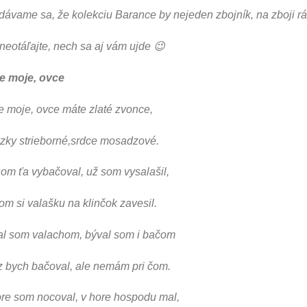
ávame sa, že kolekciu Barance by nejeden zbojník, na zboji rá
neotáľajte, nech sa aj vám ujde 😉
e moje, ovce
 moje, ovce máte zlaté zvonce,
azky strieborné,srdce mosadzové.
om ťa vybačoval, už som vysalašil,
om si valašku na klinčok zavesil.
al som valachom, býval som i bačom
z bych bačoval, ale nemám pri čom.
re som nocoval, v hore hospodu mal,