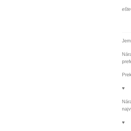
ešte
Jemn
Nára
pref
Prek
♥
Nára
najv
♥