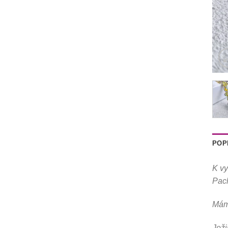
POP
K vy
Pach
Máme
Joži