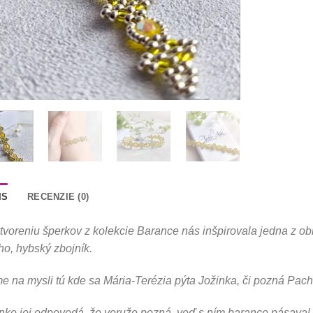
IS
RECENZIE (0)
tvoreniu šperkov z kolekcie Barance nás inšpirovala jedna z o
o, hybský zbojník.
 na mysli tú kde sa Mária-Terézia pýta Jožinka, či pozná Pacha
nko jej odpovedá, že veruže pozná, veď s ním barance pásaval.