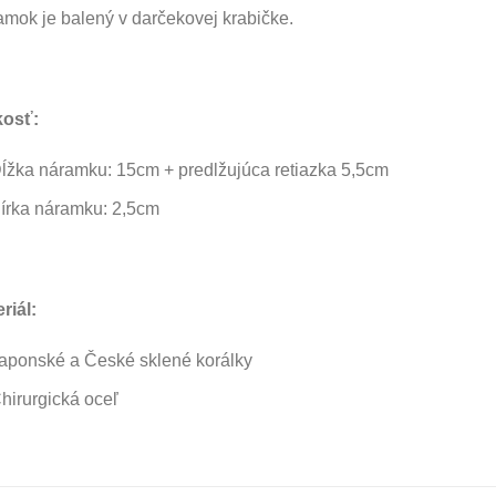
mok je balený v darčekovej krabičke.
kosť:
ĺžka náramku: 15cm + predlžujúca retiazka 5,5cm
írka náramku: 2,5cm
riál:
aponské a České sklené korálky
hirurgická oceľ