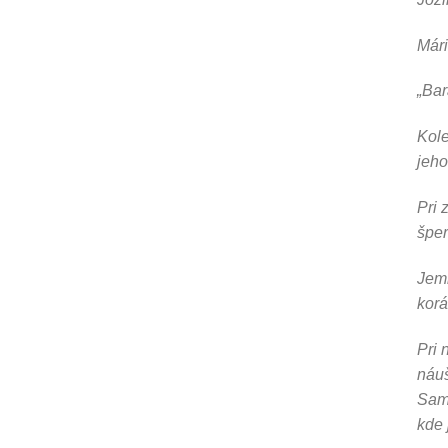
Mári
„Ba
Kole
jeho
Pri 
špe
Jemn
korá
Pri 
náuš
Samo
kde 