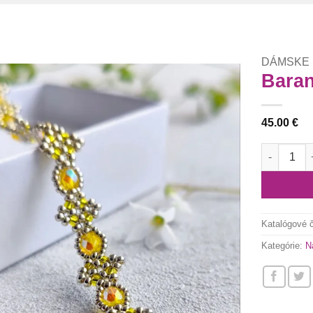
DÁMSKE
Baran
Túto
45.00
€
krasotinku
si prosím
množstvo B
Katalógové 
Kategórie:
N