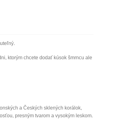
uteľný.
dni, ktorým chcete dodať kúsok šmrncu ale
ponských a Českých sklených korálok,
ebnosťou, presným tvarom a vysokým leskom.