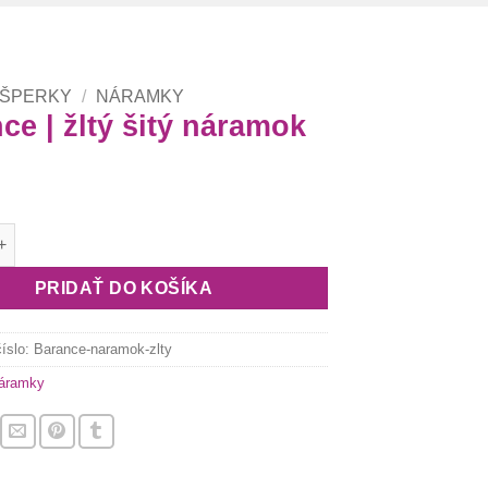
 ŠPERKY
/
NÁRAMKY
ce | žltý šitý náramok
arance | žltý šitý náramok
PRIDAŤ DO KOŠÍKA
číslo:
Barance-naramok-zlty
áramky