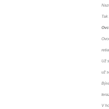
Nazd
Tak 
Ovc
Ovce
reti
Už s
už s
Býv
tera
V ho