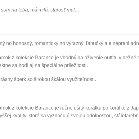
 som na teba, má milá, starosť mal…
ý no honosný, romantický no výrazný, ľahučký ale neprehliadn
mok z kolekcie Barance je vhodný na oživenie outfitu v bežné 
ektne sa hodí aj na špeciálne príležitosti.
rásny šperk so širokou škálou využiteľnosti.
mok z kolekcie Barance je ručne ušitý korálku po korálke z Ja
yššej kvality, ktoré sa vyznačujú svojou odolnosťou, stálofar