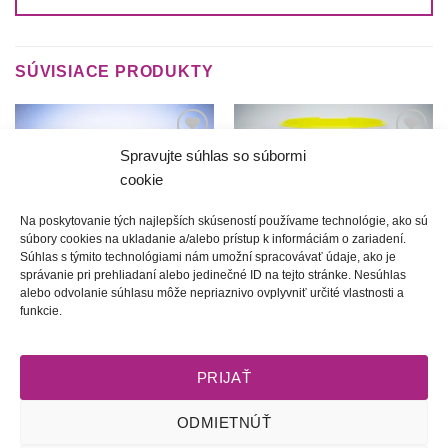
SÚVISIACE PRODUKTY
Spravujte súhlas so súbormi
Túto
Túto
krasotinku
krasotinku
cookie
si prosím
si prosím
Na poskytovanie tých najlepších skúseností používame technológie, ako sú
súbory cookies na ukladanie a/alebo prístup k informáciám o zariadení.
Súhlas s týmito technológiami nám umožní spracovávať údaje, ako je
správanie pri prehliadaní alebo jedinečné ID na tejto stránke. Nesúhlas
alebo odvolanie súhlasu môže nepriaznivo ovplyvniť určité vlastnosti a
funkcie.
Jonatán | Hrnček
Zlatko | Hrnček
10.00
€
10.00
€
PRIJAŤ
ODMIETNÚŤ
Obchodné podmienky
l
Dodacie podmienky
l
Odstúpenie od