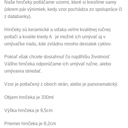
Naše hrnčeky potláčame vzormi, ktoré si kreslíme samy
(okrem pár výnimiek, kedy vzor pochádza zo spolupráce či
z databanky).
Hrnčeky sú keramické a vďaka veľmi kvalitnej ručnej
potlači a kvalite triedy A je možné ich umývať aj v
umývačke riadu, kde zvládnu mnoho desiatok cyklov.
Pokiaľ však chcete dosiahnuť čo najdlhšiu životnosť
Vášho hrnčeka odporúčame ich umývať ručne, alebo
umývania striedať.
Vzor je potlačený z oboch strán, alebo je panoramatický.
Objem hrnčeka je 330ml
Výška hrnčeka je 9,5cm
Priemer hrnčeka je 8,2cm