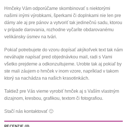
Hrnčeky Vám odporúčame skombinovať s niektorými
našimi inými výrobkami, šperkami či doplnkami nie len pre
dámy ale aj pre pánov a vytvoriť tak jedinečnú sadu, ktorou
v prípade darovania, rozhodne vyčaríte obdarovanému
velikánsky úsmev na tvári.
Pokiaľ potrebujete do vzoru dopísať akýkoľvek text tak nám
neváhajte napísať pred objednávkou mail, radi s Vami
všetko prejdeme a odkonzultujeme. Urobte tak aj pokiaľ by
ste mali záujem o hrnček v inom vzore, napríklad v takom
ktorý sa nachádza na našich krasotinkách.
Taktiež pre Vás vieme vyrobiť hrnček aj s Vaším vlastným
dizajnom, kresbou, grafikou, textom či fotografiou.
Stačí nás kontaktovať 🙂
RECENZIE (0)