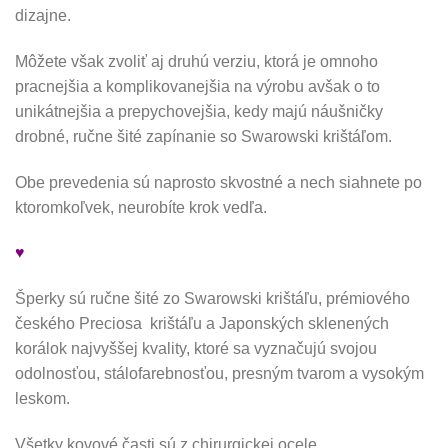
dizajne.
Môžete však zvoliť aj druhú verziu, ktorá je omnoho
pracnejšia a komplikovanejšia na výrobu avšak o to
unikátnejšia a prepychovejšia, kedy majú náušničky
drobné, ručne šité zapínanie so Swarowski krištáľom.
Obe prevedenia sú naprosto skvostné a nech siahnete po
ktoromkoľvek, neurobíte krok vedľa.
♥
Šperky sú ručne šité zo Swarowski krištáľu, prémiového
českého Preciosa krištáľu a Japonských sklenených
korálok najvyššej kvality, ktoré sa vyznačujú svojou
odolnosťou, stálofarebnosťou, presným tvarom a vysokým
leskom.
Všetky kovové časti sú z chirurgickej ocele.