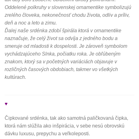
Oddelené polkruhy v slovenskej ornamentike symbolizujú
zrelého človeka, nekonečnosť chodu života, odliv a príliv,
deň a noc a leto a zimu.
Ďalej naše srdénka zdobí špirála ktorá v ornamentike
naznačuje, že celý život sa odvíja z jedného bodu a
smeruje od mladosti k dospelosti. Je zároveň symbolom
vychádzajúceho Slnka, počiatku roka. Je obľúbeným
znakom, ktorý sa v početných variáciách objavuje v
rozličných časových obdobiach, takmer vo všetkých
kultúrach.
♥
Čipkované srdénka, tak ako samotná paličkovaná čipka,
ktorá nám slúžila ako inšpirácia, v sebe nesú obrovskú
dávku luxusu, prepychu a veľkoleposti.