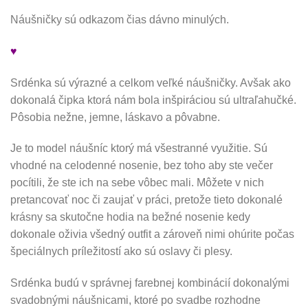
Náušničky sú odkazom čias dávno minulých.
♥
Srdénka sú výrazné a celkom veľké náušničky. Avšak ako
dokonalá čipka ktorá nám bola inšpiráciou sú ultraľahučké.
Pôsobia nežne, jemne, láskavo a pôvabne.
Je to model náušníc ktorý má všestranné využitie. Sú
vhodné na celodenné nosenie, bez toho aby ste večer
pocítili, že ste ich na sebe vôbec mali. Môžete v nich
pretancovať noc či zaujať v práci, pretože tieto dokonalé
krásny sa skutočne hodia na bežné nosenie kedy
dokonale oživia všedný outfit a zároveň nimi ohúrite počas
špeciálnych príležitostí ako sú oslavy či plesy.
Srdénka budú v správnej farebnej kombinácií dokonalými
svadobnými náušnicami, ktoré po svadbe rozhodne