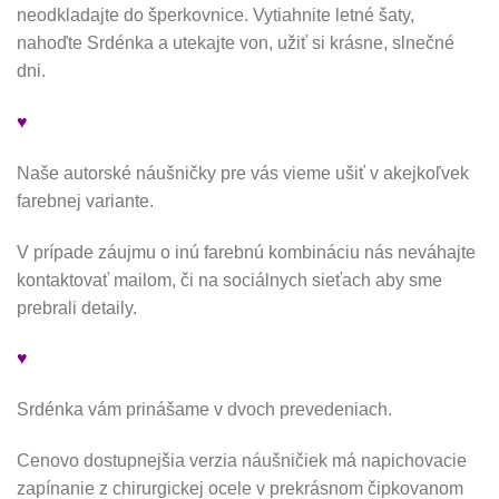
neodkladajte do šperkovnice. Vytiahnite letné šaty,
nahoďte Srdénka a utekajte von, užiť si krásne, slnečné
dni.
♥
Naše autorské náušničky pre vás vieme ušiť v akejkoľvek
farebnej variante.
V prípade záujmu o inú farebnú kombináciu nás neváhajte
kontaktovať mailom, či na sociálnych sieťach aby sme
prebrali detaily.
♥
Srdénka vám prinášame v dvoch prevedeniach.
Cenovo dostupnejšia verzia náušničiek má napichovacie
zapínanie z chirurgickej ocele v prekrásnom čipkovanom