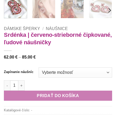
DÁMSKE ŠPERKY
/
NÁUŠNICE
Srdénka | červeno-strieborné čipkované,
ľudové náušničky
Price
62.00
€
–
85.00
€
range:
62.00 €
through
Zapínanie náušníc
85.00 €
množstvo Srdénka | červeno-strieborné čipkované, ľudové náu
PRIDAŤ DO KOŠÍKA
Katalógové číslo:
-