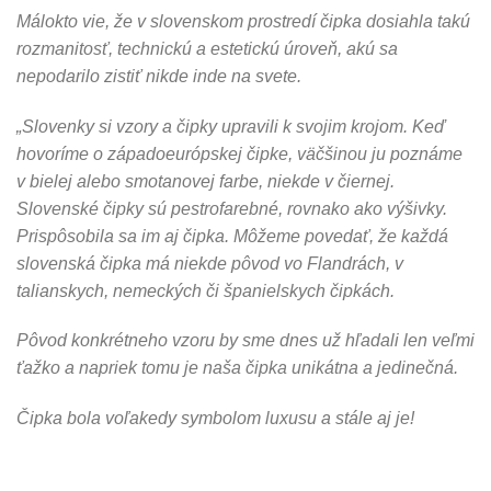
Málokto vie, že v slovenskom prostredí čipka dosiahla takú
rozmanitosť, technickú a estetickú úroveň, akú sa
nepodarilo zistiť nikde inde na svete.
„Slovenky si vzory a čipky upravili k svojim krojom. Keď
hovoríme o západoeurópskej čipke, väčšinou ju poznáme
v bielej alebo smotanovej farbe, niekde v čiernej.
Slovenské čipky sú pestrofarebné, rovnako ako výšivky.
Prispôsobila sa im aj čipka. Môžeme povedať, že každá
slovenská čipka má niekde pôvod vo Flandrách, v
talianskych, nemeckých či španielskych čipkách.
Pôvod konkrétneho vzoru by sme dnes už hľadali len veľmi
ťažko a napriek tomu je naša čipka unikátna a jedinečná.
Čipka bola voľakedy symbolom luxusu a stále aj je!