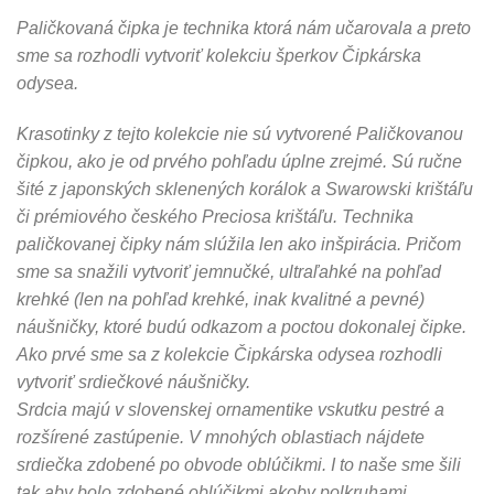
Paličkovaná čipka je technika ktorá nám učarovala a preto
sme sa rozhodli vytvoriť kolekciu šperkov Čipkárska
odysea.
Krasotinky z tejto kolekcie nie sú vytvorené Paličkovanou
čipkou, ako je od prvého pohľadu úplne zrejmé. Sú ručne
šité z japonských sklenených korálok a Swarowski krištáľu
či prémiového českého Preciosa krištáľu. Technika
paličkovanej čipky nám slúžila len ako inšpirácia. Pričom
sme sa snažili vytvoriť jemnučké, ultraľahké na pohľad
krehké (len na pohľad krehké, inak kvalitné a pevné)
náušničky, ktoré budú odkazom a poctou dokonalej čipke.
Ako prvé sme sa z kolekcie Čipkárska odysea rozhodli
vytvoriť srdiečkové náušničky.
Srdcia majú v slovenskej ornamentike vskutku pestré a
rozšírené zastúpenie. V mnohých oblastiach nájdete
srdiečka zdobené po obvode oblúčikmi. I to naše sme šili
tak aby bolo zdobené oblúčikmi akoby polkruhami.