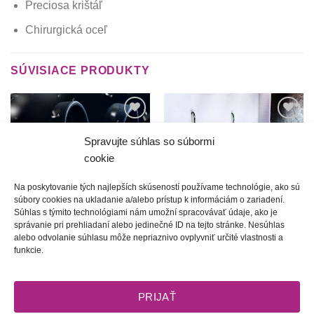
Preciosa krištáľ
Chirurgická oceľ
SÚVISIACE PRODUKTY
Túto
Túto
krasotinku
krasotinku
Spravujte súhlas so súbormi
si prosím
si prosím
cookie
Na poskytovanie tých najlepších skúseností používame technológie, ako sú
súbory cookies na ukladanie a/alebo prístup k informáciám o zariadení.
Súhlas s týmito technológiami nám umožní spracovávať údaje, ako je
správanie pri prehliadaní alebo jedinečné ID na tejto stránke. Nesúhlas
alebo odvolanie súhlasu môže nepriaznivo ovplyvniť určité vlastnosti a
Ľadové kráľovstvo | Krištáľové
Veselica | náušnice s
funkcie.
vtáča
afroháčikom
35.00
€
23.00
€
PRIJAŤ