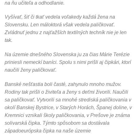
na ňu učiteľa a odhodlanie.
Vyšívať, šiť či tkať vedela voľakedy každá žena na
Slovensku. Len máloktorá však vedela paličkovať.
Zvládnuť jednu z najťažších textilných techník nie je len
tak.
Na územie dnešného Slovenska ju za čias Márie Terézie
priniesli nemeckí baníci. Spolu s nimi prišli aj čipkári, ktorí
naučili ženy paličkovať.
Banské nešťastia boli časté, zahynulo mnoho mužov.
Rodiny tak prišli o živiteľa a ženy s deťmi živorili. Naučili
sa paličkovať. Vytvorili sa mnohé strediská paličkovania v
okolí Banskej Bystrice, v Starých Horách, Španej doline, v
Kremnici vznikali školy paličkovania, v Prešove je známa
solivarská čipka. Týmto spôsobom sa dostávala
západoeurópska čipka na naše územie