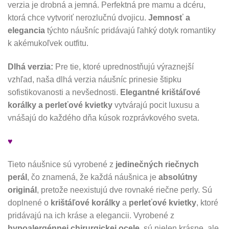
verzia je drobná a jemná. Perfektná pre mamu a dcéru,
ktorá chce vytvoriť nerozlučnú dvojicu.
Jemnosť a
elegancia
týchto náušníc pridávajú ľahký dotyk romantiky
k akémukoľvek outfitu.
Dlhá verzia:
Pre tie, ktoré uprednostňujú výraznejší
vzhľad, naša dlhá verzia náušníc prinesie štipku
sofistikovanosti a nevšednosti.
Elegantné krištáľové
korálky a perleťové kvietky
vytvárajú pocit luxusu a
vnášajú do každého dňa kúsok rozprávkového sveta.
♥
Tieto náušnice sú vyrobené z
jedinečných riečnych
perál
, čo znamená, že každá náušnica je
absolútny
originál
, pretože neexistujú dve rovnaké riečne perly. Sú
doplnené o
krištáľové korálky
a
perleťové kvietky
, ktoré
pridávajú na ich kráse a elegancii. Vyrobené z
hypoalergénnej chirurgickej ocele
, sú nielen krásne, ale