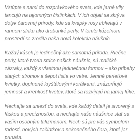
Vstúpte s nami do rozprávkového sveta, kde jarné víly
tancujú na tajomných čistinkách. V ich objatí sa skrýva
dotyk čarovnej prírody, kde sa kvapky rosy trblietajú v
rannom slnku ako drobunké perly. V tomto kúzelnom
prostredí sa zrodila naša nová kolekcia náušníc.
Každý kúsok je jedinečný ako samotná príroda. Riečne
perly, ktoré tvoria srdce našich náušníc, sú maličké
zázraky, každý s vlastnou jedinečnou formou – ako príbehy
starých stromov a šepot lístia vo vetre. Jemné perleťové
kvietky, doplnené kryštálovými korálkami, znázorňujú
jemnosť a krehkosť kvetov, ktoré sa rozvíjajú na jarnej lúke.
Nechajte sa uniesť do sveta, kde každý detail je stvorený s
láskou a precíznosťou, a nechajte naše náušnice stať sa
vaším osobným talizmanom. Nech sú pre vás symbolom
radosti, nových začiatkov a nekonečného čara, ktoré jar
prináša.