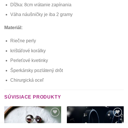
Dĺžka: 8cm vrátanie zapínania
Váha náušničky je iba 2 gramy
Materiál:
Riečne perly
krištáľové korálky
Perleťové kvetinky
Šperkársky pozlátený drôt
Chirurgická oceľ
SÚVISIACE PRODUKTY
Túto
Túto
krasotinku
krasotinku