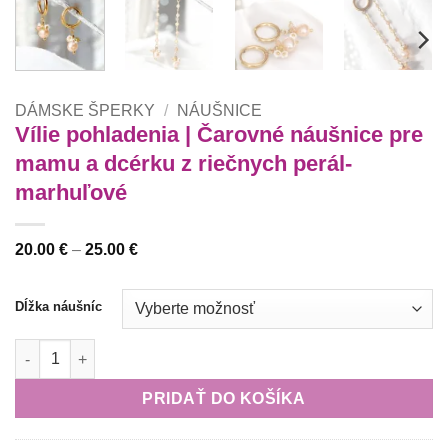
DÁMSKE ŠPERKY
/
NÁUŠNICE
Vílie pohladenia | Čarovné náušnice pre
mamu a dcérku z riečnych perál-
marhuľové
Price
20.00
€
–
25.00
€
range:
20.00 €
through
Dĺžka náušníc
25.00 €
množstvo Vílie pohladenia | Čarovné náušnice pre mamu a dcér
PRIDAŤ DO KOŠÍKA