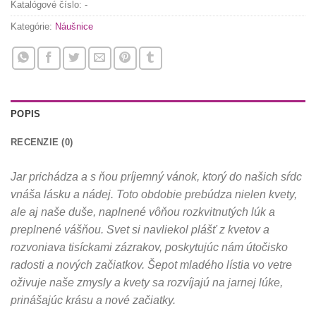
Katalógové číslo:
-
Kategórie:
Náušnice
POPIS
RECENZIE (0)
Jar prichádza a s ňou príjemný vánok, ktorý do našich sŕdc
vnáša lásku a nádej. Toto obdobie prebúdza nielen kvety,
ale aj naše duše, naplnené vôňou rozkvitnutých lúk a
preplnené vášňou. Svet si navliekol plášť z kvetov a
rozvoniava tisíckami zázrakov, poskytujúc nám útočisko
radosti a nových začiatkov. Šepot mladého lístia vo vetre
oživuje naše zmysly a kvety sa rozvíjajú na jarnej lúke,
prinášajúc krásu a nové začiatky.