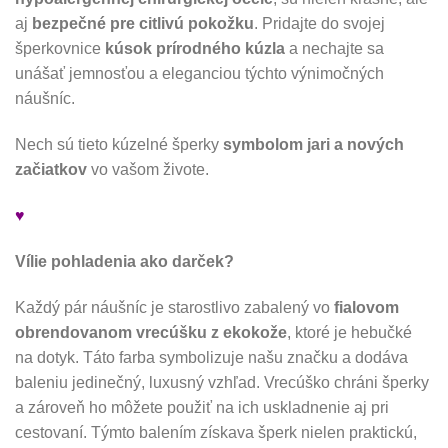
aj
bezpečné pre citlivú pokožku
. Pridajte do svojej
šperkovnice
kúsok prírodného kúzla
a nechajte sa
unášať jemnosťou a eleganciou týchto výnimočných
náušníc.
Nech sú tieto kúzelné šperky
symbolom jari a nových
začiatkov
vo vašom živote.
♥
Vílie pohladenia ako darček?
Každý pár náušníc je starostlivo zabalený vo
fialovom
obrendovanom vrecúšku z ekokože
, ktoré je hebučké
na dotyk. Táto farba symbolizuje našu značku a dodáva
baleniu jedinečný, luxusný vzhľad. Vrecúško chráni šperky
a zároveň ho môžete použiť na ich uskladnenie aj pri
cestovaní. Týmto balením získava šperk nielen praktickú,