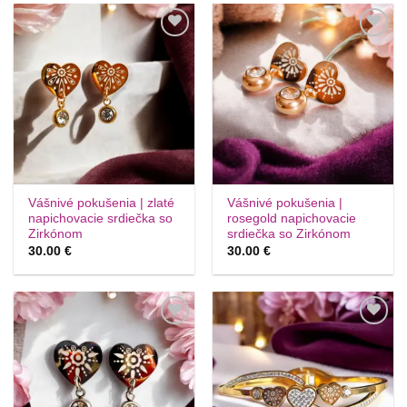
Túto
Túto
krasotinku
krasotinku
si prosím
si prosím
Vášnivé pokušenia | zlaté
Vášnivé pokušenia |
napichovacie srdiečka so
rosegold napichovacie
Zirkónom
srdiečka so Zirkónom
30.00
€
30.00
€
Túto
Túto
krasotinku
krasotinku
si prosím
si prosím