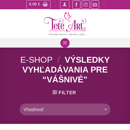
Skip
0.00
€
to
content
E-SHOP
/
VÝSLEDKY
VYHĽADÁVANIA PRE
“VÁŠNIVÉ”
FILTER