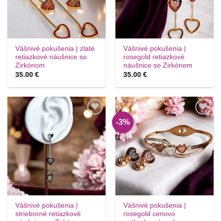
Vášnivé pokušenia | zlaté
Vášnivé pokušenia |
retiazkové náušnice so
rosegold retiazkové
Zirkónom
náušnice so Zirkónom
35.00
€
35.00
€
-3%
Túto
Túto
krasotinku
krasotinku
si prosím
si prosím
Vášnivé pokušenia |
Vášnivé pokušenia |
strieborné retiazkové
rosegold cenovo