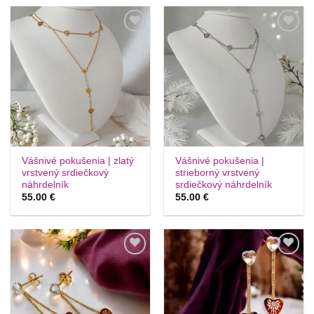
Túto
Túto
krasotinku
krasotinku
si prosím
si prosím
Vášnivé pokušenia | zlatý
Vášnivé pokušenia |
vrstvený srdiečkový
strieborný vrstvený
náhrdelník
srdiečkový náhrdelník
55.00
€
55.00
€
Túto
Túto
krasotinku
krasotinku
si prosím
si prosím