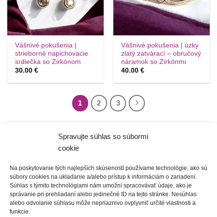
Vášnivé pokušenia |
Vášnivé pokušenia | úzky
strieborné napichovacie
zlatý zatvárací – obručový
srdiečka so Zirkónom
náramok so Zirkónmi
30.00
€
40.00
€
1
2
3
NÁJDENÉ ČLÁNKY
Spravujte súhlas so súbormi
cookie
06
okt
Na poskytovanie tých najlepších skúseností používame technológie, ako sú
súbory cookies na ukladanie a/alebo prístup k informáciám o zariadení.
Súhlas s týmito technológiami nám umožní spracovávať údaje, ako je
správanie pri prehliadaní alebo jedinečné ID na tejto stránke. Nesúhlas
alebo odvolanie súhlasu môže nepriaznivo ovplyvniť určité vlastnosti a
Unikátne náušnice so
funkcie.
záušnicou