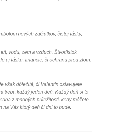
mbolom nových začiatkov, čistej lásky,
oheň, vodu, zem a vzduch. Štvorlístok
le aj lásku, financie, či ochranu pred zlom.
e však dôležité, či Valentín oslavujete
ť sa treba každý jeden deň. Každý deň si to
jedna z mnohých príležitostí, kedy môžete
n na Vás ktorý deň či dni to bude.