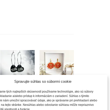
Túto
Túto
krasotinku
krasotinku
si prosím
si prosím
+
+
Spravujte súhlas so súbormi cookie
Podpolianske príbehy
Z babičkinej záhrady |
anie tých najlepších skúseností používame technológie, ako sú súbory
| Náušnice srdiečka
Veľké ružičky
kladanie a/alebo prístup k informáciám o zariadení. Súhlas s týmito
na obruči
85.00
€
i nám umožní spracovávať údaje, ako je správanie pri prehliadaní alebo
23.00
€
 na tejto stránke. Nesúhlas alebo odvolanie súhlasu môže nepriaznivo
ité vlastnosti a funkcie.