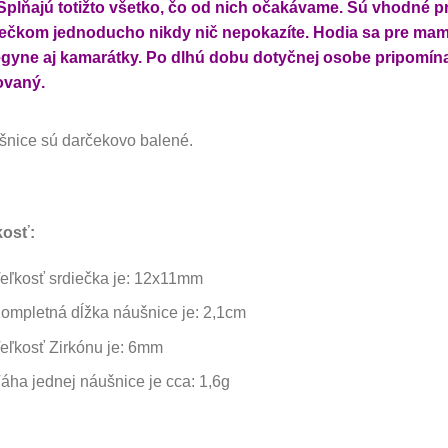
Spĺňajú totižto všetko, čo od nich očakávame. Sú vhodné p
iečkom jednoducho nikdy nič nepokazíte. Hodia sa pre mamič
gyne aj kamarátky. Po dlhú dobu dotyčnej osobe pripomínajú 
ovaný.
nice sú darčekovo balené.
kosť:
eľkosť srdiečka je: 12x11mm
ompletná dĺžka náušnice je: 2,1cm
eľkosť Zirkónu je: 6mm
áha jednej náušnice je cca: 1,6g