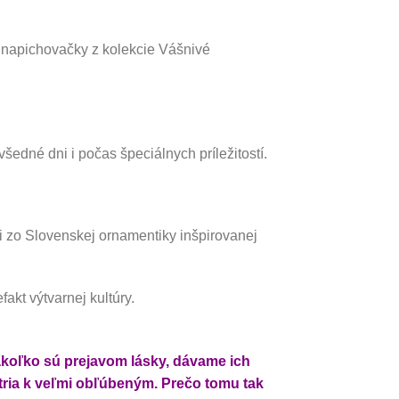
é napichovačky z kolekcie Vášnivé
šedné dni i počas špeciálnych príležitostí.
i zo Slovenskej ornamentiky inšpirovanej
akt výtvarnej kultúry.
akoľko sú prejavom lásky, dávame ich
tria k veľmi obľúbeným. Prečo tomu tak