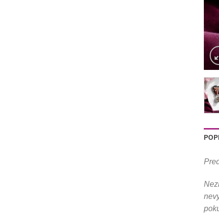
POP
Pred
Nezn
nevy
poku