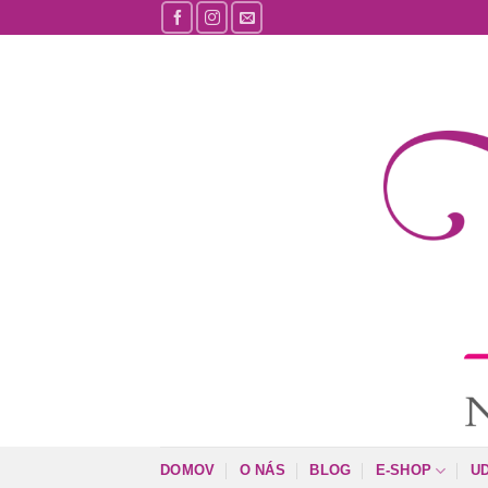
Skip
to
content
DOMOV
O NÁS
BLOG
E-SHOP
U