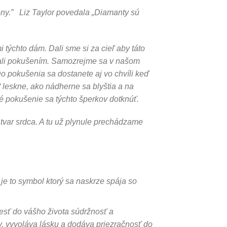
ny.” Liz Taylor povedala „Diamanty sú
 týchto dám. Dali sme si za cieľ aby táto
tali pokušením. Samozrejme sa v našom
Do pokušenia sa dostanete aj vo chvíli keď
 leskne, ako nádherne sa blyštia a na
vé pokušenie sa týchto šperkov dotknúť.
tvar srdca. A tu už plynule prechádzame
 je to symbol ktorý sa naskrze spája so
iesť do vášho života súdržnosť a
, vyvoláva lásku a dodáva priezračnosť do