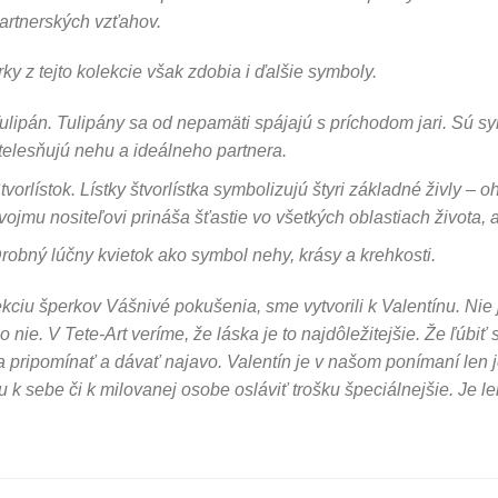
artnerských vzťahov.
ky z tejto kolekcie však zdobia i ďalšie symboly.
ulipán. Tulipány sa od nepamäti spájajú s príchodom jari. Sú sy
telesňujú nehu a ideálneho partnera.
tvorlístok.
Lístky štvorlístka symbolizujú štyri základné živly – 
vojmu nositeľovi prináša šťastie vo všetkých oblastiach života, a
robný lúčny kvietok ako symbol nehy, krásy a krehkosti.
kciu šperkov Vášnivé pokušenia, sme vytvorili k Valentínu. Nie j
o nie. V Tete-Art veríme, že láska je to najdôležitejšie. Že ľúbi
a pripomínať a dávať najavo. Valentín je v našom ponímaní len 
u k sebe či k milovanej osobe osláviť trošku špeciálnejšie. Je le