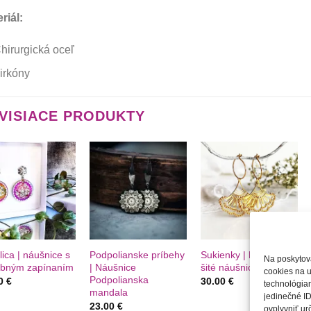
riál:
hirurgická oceľ
irkóny
VISIACE PRODUKTY
Túto
Túto
Túto
krasotinku
krasotinku
krasotinku
si prosím
si prosím
si prosím
+
+
lica | náušnice s
Podpolianske príbehy
Sukienky | Dámske
Na poskytov
bným zapínaním
| Náušnice
šité náušnice
cookies na u
Podpolianska
00
€
30.00
€
technológiam
mandala
jedinečné ID
23.00
€
ovplyvniť urč