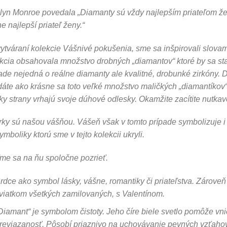
lyn Monroe povedala „Diamanty sú vždy najlepším priateľom že
e najlepší priateľ ženy.“
vytváraní kolekcie Vášnivé pokušenia, sme sa inšpirovali slovami
kcia obsahovala množstvo drobných „diamantov“ ktoré by sa s
ade nejedná o reálne diamanty ale kvalitné, drobunké zirkóny. 
áte ako krásne sa toto veľké množstvo maličkých „diamantíkov“
ky strany vrhajú svoje dúhové odlesky. Okamžite zacítite nutka
ky sú našou vášňou. Vášeň však v tomto prípade symbolizuje i 
ymboliky ktorú sme v tejto kolekcii ukryli.
e sa na ňu spoločne pozrieť.
rdce ako symbol lásky, vášne, romantiky či priateľstva. Zároveň
viatkom všetkých zamilovaných, s Valentínom.
Diamant“ je symbolom čistoty. Jeho číre biele svetlo pomôže vn
reviazanosť. Pôsobí priaznivo na uchovávanie pevných vzťahov