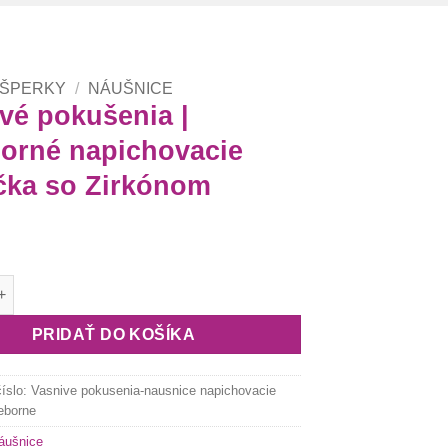
 ŠPERKY
/
NÁUŠNICE
vé pokušenia |
borné napichovacie
čka so Zirkónom
ášnivé pokušenia | strieborné napichovacie srdiečka so Zirkón
PRIDAŤ DO KOŠÍKA
číslo:
Vasnive pokusenia-nausnice napichovacie
ieborne
áušnice