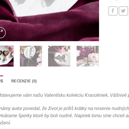
IS
RECENZIE (0)
stavujeme vám našu Valentísku kolekciu Krasotiniek, Vášnivé 
ámy autor povedal, že život je príliš krátky na nosenie nudných
tvárame šperky ktoré by boli nudné. Napriek tomu sme chceli ab
šení.