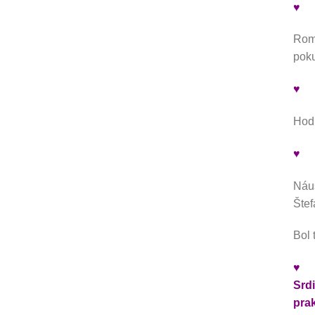
♥
Roma
poku
♥
Hodi
♥
Náuš
Šte
Bol 
♥
Srd
pra