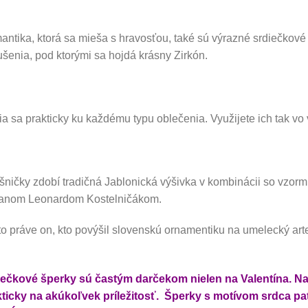
ntika, ktorá sa mieša s hravosťou, také sú výrazné srdiečkov
šenia, pod ktorými sa hojdá krásny Zirkón.
a sa prakticky ku každému typu oblečenia. Využijete ich tak vo v
ničky zdobí tradičná Jablonická výšivka v kombinácii so vzorm
fanom Leonardom Kostelničákom.
to práve on, kto povýšil slovenskú ornamentiku na umelecký artef
iečkové šperky sú častým darčekom nielen na Valentína. N
kticky na akúkoľvek príležitosť. Šperky s motívom srdca pa