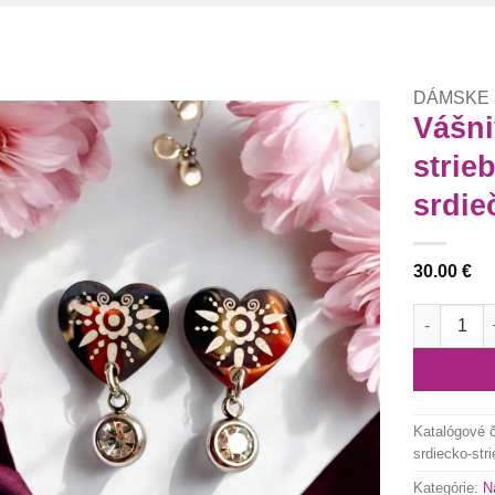
DÁMSKE
Vášni
strie
Túto
krasotinku
srdie
si prosím
30.00
€
množstvo V
Katalógové 
srdiecko-str
Kategórie:
N