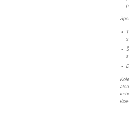
p
Šper
T
s
Š
s
D
Kole
aleb
treb
lásk