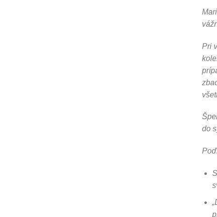
Mari
vážn
Pri 
kole
príp
zbad
všet
Šper
do s
Poďm
S
s
„
p