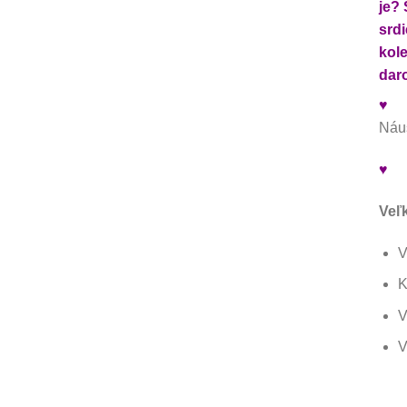
je? 
srd
kole
dar
♥
Náuš
♥
Veľ
V
K
V
V