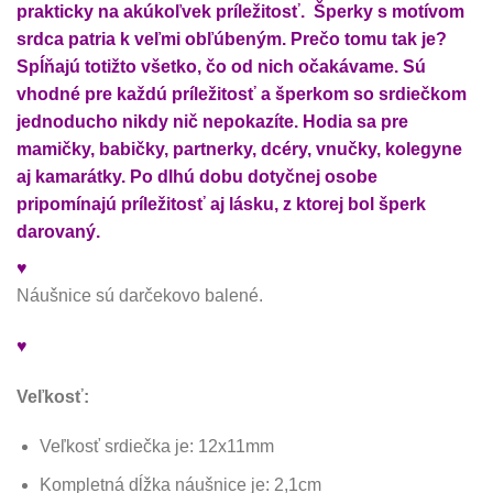
prakticky na akúkoľvek príležitosť. Šperky s motívom
srdca patria k veľmi obľúbeným. Prečo tomu tak je?
Spĺňajú totižto všetko, čo od nich očakávame. Sú
vhodné pre každú príležitosť a šperkom so srdiečkom
jednoducho nikdy nič nepokazíte. Hodia sa pre
mamičky, babičky, partnerky, dcéry, vnučky, kolegyne
aj kamarátky. Po dlhú dobu dotyčnej osobe
pripomínajú príležitosť aj lásku, z ktorej bol šperk
darovaný.
♥
Náušnice sú darčekovo balené.
♥
Veľkosť:
Veľkosť srdiečka je: 12x11mm
Kompletná dĺžka náušnice je: 2,1cm