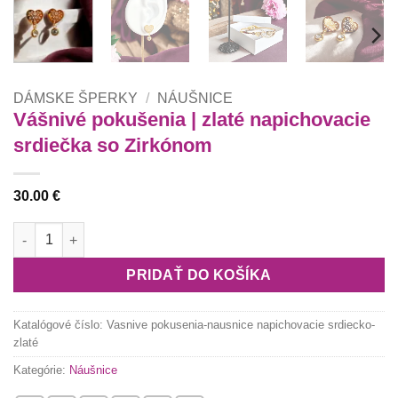
DÁMSKE ŠPERKY
/
NÁUŠNICE
Vášnivé pokušenia | zlaté napichovacie
srdiečka so Zirkónom
30.00
€
množstvo Vášnivé pokušenia | zlaté napichovacie srdiečka so
PRIDAŤ DO KOŠÍKA
Katalógové číslo:
Vasnive pokusenia-nausnice napichovacie srdiecko-
zlaté
Kategórie:
Náušnice