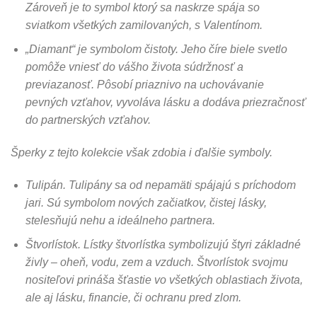
Zároveň je to symbol ktorý sa naskrze spája so
sviatkom všetkých zamilovaných, s Valentínom.
„Diamant“ je symbolom čistoty. Jeho číre biele svetlo
pomôže vniesť do vášho života súdržnosť a
previazanosť. Pôsobí priaznivo na uchovávanie
pevných vzťahov, vyvoláva lásku a dodáva priezračnosť
do partnerských vzťahov.
Šperky z tejto kolekcie však zdobia i ďalšie symboly.
Tulipán. Tulipány sa od nepamäti spájajú s príchodom
jari. Sú symbolom nových začiatkov, čistej lásky,
stelesňujú nehu a ideálneho partnera.
Štvorlístok.
Lístky štvorlístka symbolizujú štyri základné
živly – oheň, vodu, zem a vzduch. Štvorlístok svojmu
nositeľovi prináša šťastie vo všetkých oblastiach života,
ale aj lásku, financie, či ochranu pred zlom.