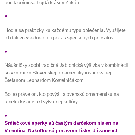
pod ktorými sa hojdá krásny Zirkón.
♥
Hodia sa prakticky ku každému typu oblečenia. Využijete
ich tak vo všedné dni i počas špeciálnych príležitostí.
♥
Náušničky zdobí tradičná Jablonická výšivka v kombinácii
so vzormi zo Slovenskej ornamentiky inšpirovanej
Štefanom Leonardom Kostelničákom.
Bol to práve on, kto povýšil slovenskú ornamentiku na
umelecký artefakt výtvarnej kultúry.
♥
Srdiečkové šperky sú častým darčekom nielen na
Valentína. Nakoľko sú prejavom lásky, dávame ich