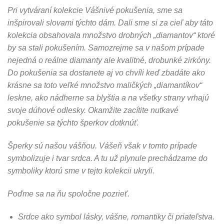
Pri vytváraní kolekcie Vášnivé pokušenia, sme sa
inšpirovali slovami týchto dám. Dali sme si za cieľ aby táto
kolekcia obsahovala množstvo drobných „diamantov“ ktoré
by sa stali pokušením. Samozrejme sa v našom prípade
nejedná o reálne diamanty ale kvalitné, drobunké zirkóny.
Do pokušenia sa dostanete aj vo chvíli keď zbadáte ako
krásne sa toto veľké množstvo maličkých „diamantíkov“
leskne, ako nádherne sa blyštia a na všetky strany vrhajú
svoje dúhové odlesky. Okamžite zacítite nutkavé
pokušenie sa týchto šperkov dotknúť.
Šperky sú našou vášňou. Vášeň však v tomto prípade
symbolizuje i tvar srdca. A tu už plynule prechádzame do
symboliky ktorú sme v tejto kolekcii ukryli.
Poďme sa na ňu spoločne pozrieť.
Srdce ako symbol lásky, vášne, romantiky či priateľstva.