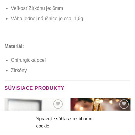
Veľkosť Zirkónu je: 6mm
Váha jednej náušnice je cca: 1,6g
Materiál:
Chirurgická oceľ
Zirkóny
SÚVISIACE PRODUKTY
Túto
Túto
krasotinku
krasotinku
Spravujte súhlas so súbormi
si prosím
si prosím
cookie