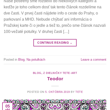
Naše postrehy sme rozdelili do niekoľkých kategórií a
keďže je toho celkom dosť tak tento článok rozdelíme na
dve časti. V prvej časti nájdete info o ceste do Prahy, o
parkovaní a MHD. Nebude chýbať ani informácia o
Pražskej karte či o jedle a tiež to, prečo sme článok nazvali
100-vežaté potulky. V druhej časti […]
CONTINUE READING
→
Posted in
Blog
,
Na potulkách
Leave a comment
BLOG
,
Z DIELNIČKY TETE-ART
Teodor
POSTED ON
5. OKTÓBRA 2019
BY
TETE
05
okt