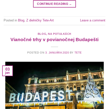
CONTINUE READING
→
Posted in
Blog
,
Z dielničky Tete-Art
Leave a comment
BLOG
,
NA POTULKÁCH
Vianočné trhy v povianočnej Budapešti
POSTED ON
3. JANUÁRA 2020
BY
TETE
03
jan