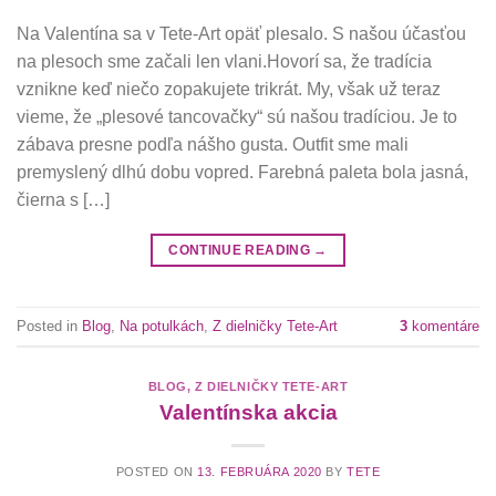
Na Valentína sa v Tete-Art opäť plesalo. S našou účasťou
na plesoch sme začali len vlani.Hovorí sa, že tradícia
vznikne keď niečo zopakujete trikrát. My, však už teraz
vieme, že „plesové tancovačky“ sú našou tradíciou. Je to
zábava presne podľa nášho gusta. Outfit sme mali
premyslený dlhú dobu vopred. Farebná paleta bola jasná,
čierna s […]
CONTINUE READING
→
Posted in
Blog
,
Na potulkách
,
Z dielničky Tete-Art
3
komentáre
BLOG
,
Z DIELNIČKY TETE-ART
Valentínska akcia
POSTED ON
13. FEBRUÁRA 2020
BY
TETE