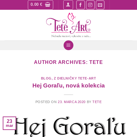
Skip
0.00
€
to
content
AUTHOR ARCHIVES:
TETE
BLOG
,
Z DIELNIČKY TETE-ART
Hej Goraľu, nová kolekcia
POSTED ON
23. MARCA 2020
BY
TETE
23
mar