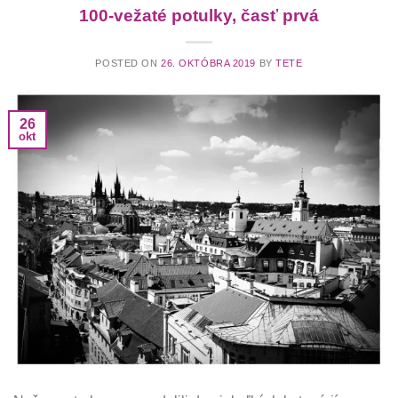
100-vežaté potulky, časť prvá
POSTED ON
26. OKTÓBRA 2019
BY
TETE
26
okt