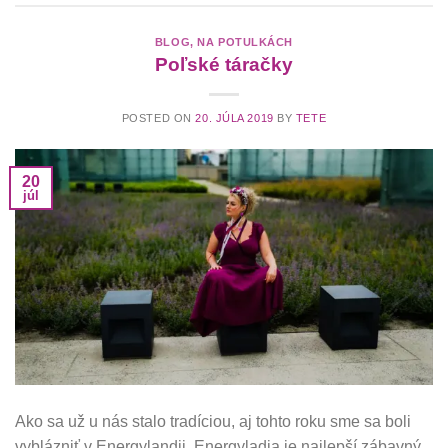
BLOG
,
NA POTULKÁCH
Poľské táračky
POSTED ON
20. JÚLA 2019
BY
TETE
20
júl
Ako sa už u nás stalo tradíciou, aj tohto roku sme sa boli
vyblázniť v Energylandii. Energyladia je najlepší zábavný