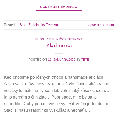
CONTINUE READING
→
Posted in
Blog
,
Z dielničky Tete-Art
Leave a comment
BLOG
,
Z DIELNIČKY TETE-ART
Zlaďme sa
POSTED ON
12. JANUÁRA 2020
BY
TETE
Keď chodíme po rôznych trhoch a handmade akciách,
často sa stretávame s reakciou v štýle: Joooj, aké krásne
vecičky tu máte, ja by som tak veľmi taký kúsok chcela, ale
ja to nemám s čím zladiť. Poprípade, mne by sa to
nehodilo. Druhý prípad, vieme vyriešiť veľmi jednoducho.
Stačí si našu krasotinku vyskúšať a nechať […]