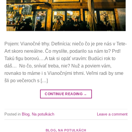
Pojem: Vianočné trhy. Definícia: niečo čo je pre nás v Tete-
Art skoro nereálne. Čo myslíte, podarilo sa nám to? Prd!
Takú figu borovú….A tak si opäť vravím: Budúci rok to
dáš… No čo, snívať treba, nie? Nuž a poviem vám,
rovnako to máme i s Vianočnými trhmi. Veľmi radi by sme
šli po večeroch s […]
CONTINUE READING
→
Posted in
Blog
,
Na potulkách
Leave a comment
BLOG
,
NA POTULKÁCH