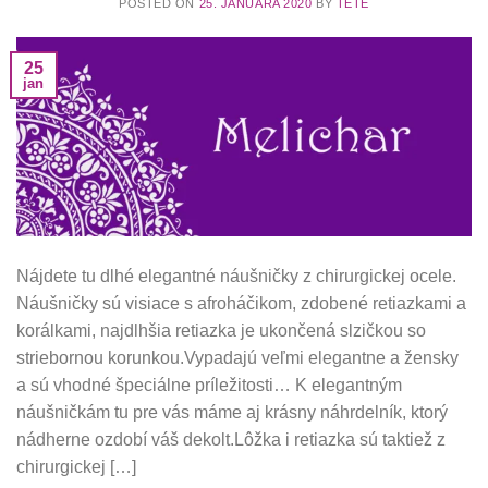
POSTED ON
25. JANUÁRA 2020
BY
TETE
25
jan
Nájdete tu dlhé elegantné náušničky z chirurgickej ocele.
Náušničky sú visiace s afroháčikom, zdobené retiazkami a
korálkami, najdlhšia retiazka je ukončená slzičkou so
striebornou korunkou.Vypadajú veľmi elegantne a žensky
a sú vhodné špeciálne príležitosti… K elegantným
náušničkám tu pre vás máme aj krásny náhrdelník, ktorý
nádherne ozdobí váš dekolt.Lôžka i retiazka sú taktiež z
chirurgickej […]