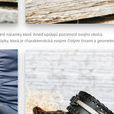
né náramky ktoré ihneď upútajú pozornosť svojho okolia.
ky, ktorá je charakteristická svojimi čistými líniami a geometri