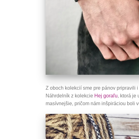
Z oboch kolekcií sme pre pánov pripravili 
Náhrdelník z kolekcie
Hej goraľu
, ktorá j
masívnejšie, pričom nám inšpiráciou boli 