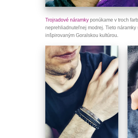
Trojradové náramky
ponúkame v troch farbe
neprehliadnuteľnej modrej. Tieto náramky
inšpirovaným Goralskou kultúrou.