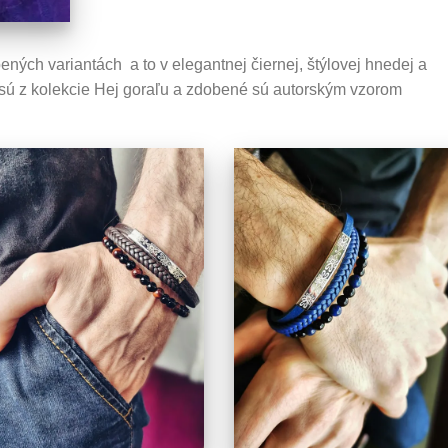
ných variantách a to v elegantnej čiernej, štýlovej hnedej a
 sú z kolekcie Hej goraľu a zdobené sú autorským vzorom