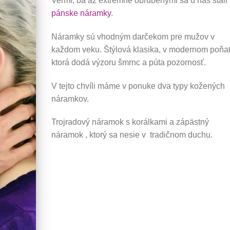
Veľmi, ba až extrémne obľúbenými sa u nás stali
pánske náramky
.
Náramky sú vhodným darčekom pre mužov v
každom veku. Štýlová klasika, v modernom poňat
ktorá dodá výzoru šmrnc a púta pozornosť.
V tejto chvíli máme v ponuke dva typy kožených
náramkov.
Trojradový náramok s korálkami a zápästný
náramok , ktorý sa nesie v tradičnom duchu.