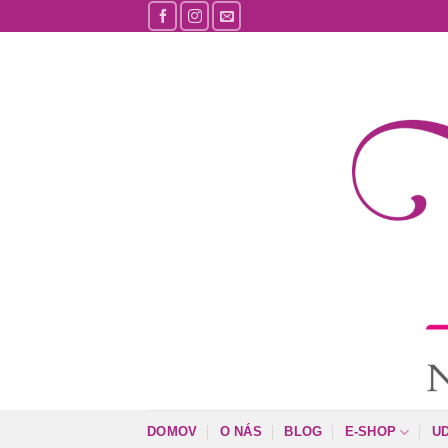
Skip
to
content
DOMOV
O NÁS
BLOG
E-SHOP
U