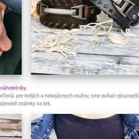
i
náhrdelníky
.
e určená, pre hrdých a nebojácnych mužov, sme poňali výraznejši
vojenské známky na krk.