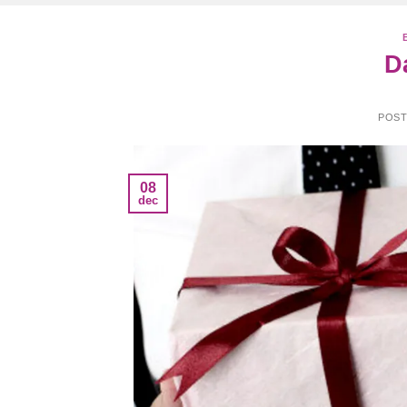
D
POS
08
dec