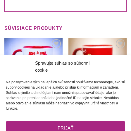
SÚVISIACE PRODUKTY
Túto
Túto
krasotinku
krasotinku
si prosím
si prosím
Spravujte súhlas so súbormi
cookie
Na poskytovanie tých najlepších skúseností používame technológie, ako sú
súbory cookies na ukladanie a/alebo prístup k informáciám o zariadení.
Súhlas s týmito technológiami nám umožní spracovávať údaje, ako je
správanie pri prehliadaní alebo jedinečné ID na tejto stránke. Nesúhlas
Matej | Hrnček
Arnošt | Hrnček
alebo odvolanie súhlasu môže nepriaznivo ovplyvniť určité vlastnosti a
10.00
€
10.00
€
funkcie.
PRIJAŤ