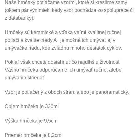
Naše hrnčeky potláčame vzormi, ktoré si kreslíme samy
(okrem pár výnimiek, kedy vzor pochádza zo spolupráce či
z databanky).
Hrnčeky sú keramické a vďaka veľmi kvalitnej ručnej
potlači a kvalite triedy A je možné ich umývať aj v
umývačke riadu, kde zvládnu mnoho desiatok cyklov.
Pokiaľ však chcete dosiahnuť čo najdlhšiu životnosť
Vášho hrnčeka odporúčame ich umývať ručne, alebo
umývania striedať.
Vzor je potlačený z oboch strán, alebo je panoramatický.
Objem hrnčeka je 330ml
Výška hrnčeka je 9,5cm
Priemer hrnčeka je 8,2cm