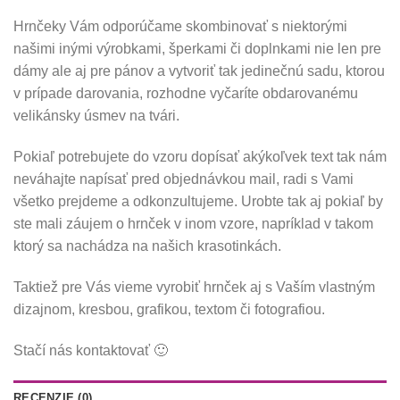
Hrnčeky Vám odporúčame skombinovať s niektorými
našimi inými výrobkami, šperkami či doplnkami nie len pre
dámy ale aj pre pánov a vytvoriť tak jedinečnú sadu, ktorou
v prípade darovania, rozhodne vyčaríte obdarovanému
velikánsky úsmev na tvári.
Pokiaľ potrebujete do vzoru dopísať akýkoľvek text tak nám
neváhajte napísať pred objednávkou mail, radi s Vami
všetko prejdeme a odkonzultujeme. Urobte tak aj pokiaľ by
ste mali záujem o hrnček v inom vzore, napríklad v takom
ktorý sa nachádza na našich krasotinkách.
Taktiež pre Vás vieme vyrobiť hrnček aj s Vaším vlastným
dizajnom, kresbou, grafikou, textom či fotografiou.
Stačí nás kontaktovať 🙂
RECENZIE (0)