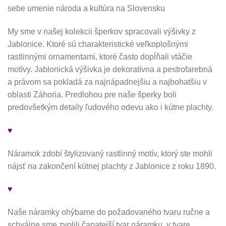
sebe umenie národa a kultúra na Slovensku
My sme v našej kolekcii šperkov spracovali výšivky z
Jablonice. Ktoré sú charakteristické veľkoplošnými
rastlinnými ornamentami, ktoré často dopĺňali vtáčie
motívy. Jablonická výšivka je dekoratívna a pestrofarebná
a právom sa pokladá za najnápadnejšiu a najbohatšiu v
oblasti Záhoria. Predlohou pre naše šperky boli
predovšetkým detaily ľudového odevu ako i kútne plachty.
♥
Náramok zdobí štylizovaný rastlinný motív, ktorý ste mohli
nájsť na zakončení kútnej plachty z Jablonice z roku 1890.
♥
Naše náramky ohýbame do požadovaného tvaru ručne a
schválne sme zvolili čapatejší tvar náramku, v tvare