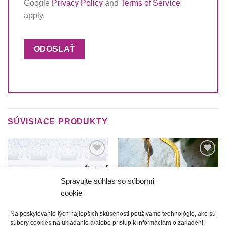
Google
Privacy Policy
and
Terms of Service
apply.
SÚVISIACE PRODUKTY
Túto
Túto
krasotinku
krasotinku
si prosím
si prosím
Spravujte súhlas so súbormi
cookie
Na poskytovanie tých najlepších skúseností používame technológie, ako sú
súbory cookies na ukladanie a/alebo prístup k informáciám o zariadení.