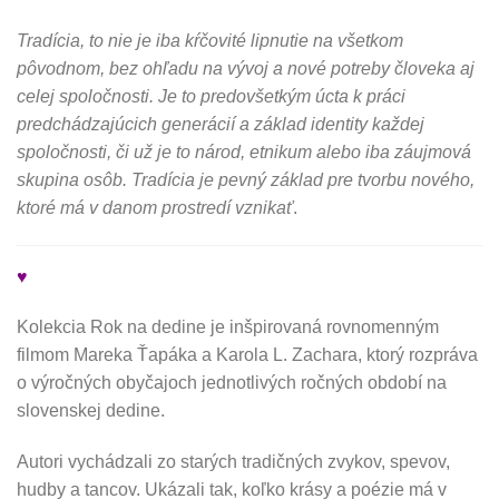
Tradícia, to nie je iba kŕčovité lipnutie na všetkom
pôvodnom, bez ohľadu na vývoj a nové potreby človeka aj
celej spoločnosti. Je to predovšetkým úcta k práci
predchádzajúcich generácií a základ identity každej
spoločnosti, či už je to národ, etnikum alebo iba záujmová
skupina osôb. Tradícia je pevný základ pre tvorbu nového,
ktoré má v danom prostredí vznikať
.
♥
Kolekcia Rok na dedine je inšpirovaná rovnomenným
filmom Mareka Ťapáka a Karola L. Zachara, ktorý rozpráva
o výročných obyčajoch jednotlivých ročných období na
slovenskej dedine.
Autori vychádzali zo starých tradičných zvykov, spevov,
hudby a tancov. Ukázali tak, koľko krásy a poézie má v