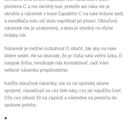
písmena C a nie okrúhly tvar, pretože ani ruka nie je
okrúhla a náramok v tvare čapatého C na ruke krásne sedí,
a neodtláča ruku od stola napríklad pri písaní. Obručový
náramok nie je uzatvorený, a teda je vhodný na rôzne
hrúbky rúk.
Náramok je možné roztiahnuť či stlačiť, tak aby na ruke
dobre sedel. Ak sa obávate, že je Vaša ruka veľmi úzka, či
naopak širšia, neváhajte nás kontaktovať, radi Vám
veľkosť náramku prispôsobíme.
Keďže obručové náramky, nie sú na spondej strane
spojené, nasadzujú sa cez bok ruky, cez jej najužšiu časť,
čiže cez oblasť žíl na zápästí a následne sa pretočia do
správne polohy.
♥