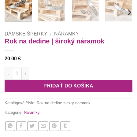
DÁMSKE ŠPERKY
/
NÁRAMKY
Rok na dedine | široký náramok
20.00
€
množstvo Rok na dedine | široký náramok
PRIDAŤ DO KOŠÍKA
Katalógové číslo:
Rok na dedine-siroky naramok
Kategórie:
Náramky