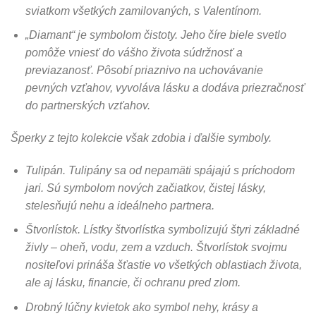
sviatkom všetkých zamilovaných, s Valentínom.
„Diamant“ je symbolom čistoty. Jeho číre biele svetlo
pomôže vniesť do vášho života súdržnosť a
previazanosť. Pôsobí priaznivo na uchovávanie
pevných vzťahov, vyvoláva lásku a dodáva priezračnosť
do partnerských vzťahov.
Šperky z tejto kolekcie však zdobia i ďalšie symboly.
Tulipán. Tulipány sa od nepamäti spájajú s príchodom
jari. Sú symbolom nových začiatkov, čistej lásky,
stelesňujú nehu a ideálneho partnera.
Štvorlístok.
Lístky štvorlístka symbolizujú štyri základné
živly – oheň, vodu, zem a vzduch. Štvorlístok svojmu
nositeľovi prináša šťastie vo všetkých oblastiach života,
ale aj lásku, financie, či ochranu pred zlom.
Drobný lúčny kvietok ako symbol nehy, krásy a