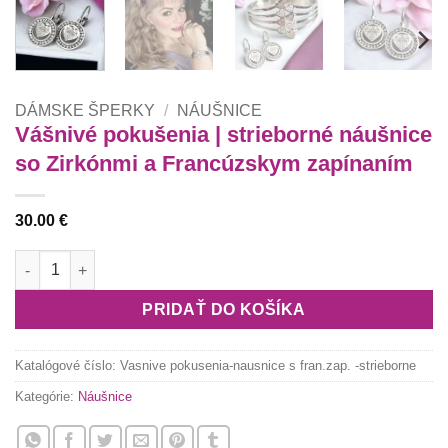
DÁMSKE ŠPERKY
/
NÁUŠNICE
Vášnivé pokušenia | strieborné náušnice
so Zirkónmi a Francúzskym zapínaním
30.00
€
množstvo Vášnivé pokušenia | strieborné náušnice so Zirkónm
PRIDAŤ DO KOŠÍKA
Katalógové číslo:
Vasnive pokusenia-nausnice s fran.zap. -strieborne
Kategórie:
Náušnice