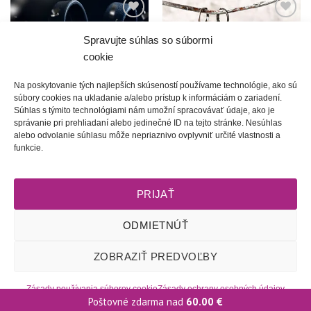
Túto
Túto
krasotinku
krasotinku
Spravujte súhlas so súbormi
si prosím
si prosím
cookie
Na poskytovanie tých najlepších skúseností používame technológie, ako sú
súbory cookies na ukladanie a/alebo prístup k informáciám o zariadení.
Súhlas s týmito technológiami nám umožní spracovávať údaje, ako je
správanie pri prehliadaní alebo jedinečné ID na tejto stránke. Nesúhlas
alebo odvolanie súhlasu môže nepriaznivo ovplyvniť určité vlastnosti a
Ľadové kráľovstvo | Krištáľové
Láskykvet
funkcie.
vtáča
68.00
€
35.00
€
PRIJAŤ
ODMIETNÚŤ
Obchodné podmienky
l
Dodacie podmienky
l
Odstúpenie od
ZOBRAZIŤ PREDVOĽBY
zmluvy
l
Reklamačný poriadok
l
Starostlivosť o šperky
l
Zásady
ochrany osobných údajov
l
Zásady používania súborov cookie
(EÚ)
l
2009 - 2026 © Tete-Art, Všetky práva vyhradené
Zásady používania súborov cookie
Zásady ochrany osobných údajov
Poštovné zdarma nad
60.00
€