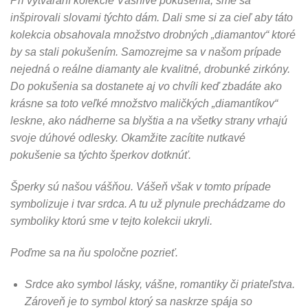
Pri vytváraní kolekcie Vášnivé pokušenia, sme sa
inšpirovali slovami týchto dám. Dali sme si za cieľ aby táto
kolekcia obsahovala množstvo drobných „diamantov“ ktoré
by sa stali pokušením. Samozrejme sa v našom prípade
nejedná o reálne diamanty ale kvalitné, drobunké zirkóny.
Do pokušenia sa dostanete aj vo chvíli keď zbadáte ako
krásne sa toto veľké množstvo maličkých „diamantíkov“
leskne, ako nádherne sa blyštia a na všetky strany vrhajú
svoje dúhové odlesky. Okamžite zacítite nutkavé
pokušenie sa týchto šperkov dotknúť.
Šperky sú našou vášňou. Vášeň však v tomto prípade
symbolizuje i tvar srdca. A tu už plynule prechádzame do
symboliky ktorú sme v tejto kolekcii ukryli.
Poďme sa na ňu spoločne pozrieť.
Srdce ako symbol lásky, vášne, romantiky či priateľstva.
Zároveň je to symbol ktorý sa naskrze spája so