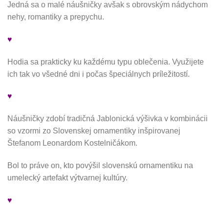
Jedná sa o malé náušničky avšak s obrovským nádychom
nehy, romantiky a prepychu.
♥
Hodia sa prakticky ku každému typu oblečenia. Využijete
ich tak vo všedné dni i počas špeciálnych príležitostí.
♥
Náušničky zdobí tradičná Jablonická výšivka v kombinácii
so vzormi zo Slovenskej ornamentiky inšpirovanej
Štefanom Leonardom Kostelničákom.
Bol to práve on, kto povýšil slovenskú ornamentiku na
umelecký artefakt výtvarnej kultúry.
♥