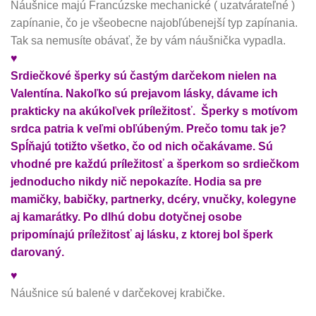
Náušnice majú Francúzske mechanické ( uzatvárateľné )
zapínanie, čo je všeobecne najobľúbenejší typ zapínania.
Tak sa nemusíte obávať, že by vám náušnička vypadla.
♥
Srdiečkové šperky sú častým darčekom nielen na
Valentína. Nakoľko sú prejavom lásky, dávame ich
prakticky na akúkoľvek príležitosť. Šperky s motívom
srdca patria k veľmi obľúbeným. Prečo tomu tak je?
Spĺňajú totižto všetko, čo od nich očakávame. Sú
vhodné pre každú príležitosť a šperkom so srdiečkom
jednoducho nikdy nič nepokazíte. Hodia sa pre
mamičky, babičky, partnerky, dcéry, vnučky, kolegyne
aj kamarátky. Po dlhú dobu dotyčnej osobe
pripomínajú príležitosť aj lásku, z ktorej bol šperk
darovaný.
♥
Náušnice sú balené v darčekovej krabičke.