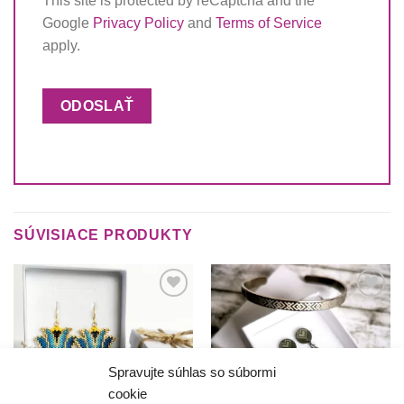
This site is protected by reCaptcha and the
Google
Privacy Policy
and
Terms of Service
apply.
SÚVISIACE PRODUKTY
Túto
Túto
krasotinku
krasotinku
si prosím
si prosím
Spravujte súhlas so súbormi
cookie