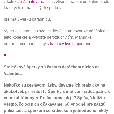
z kolekcie
Zamilovaná
, čím vytvoríte naozaj unikátnu, sadu
krásnych, romantických šperkov
pre malú-veľkú parádnicu.
Vyberte si spolu so svojím dievčatkom rovnaké náušnice z
tejto kolekcie a vytvorte nerozlučný tím. Maminke
odporúčame náušničky s
francúzskym zapínaním
.
♥
Srdiečkové šperky sú častým darčekom nielen na
Valentína.
Nakoľko sú prejavom lásky, dávame ich prakticky na
akúkoľvek príležitosť. Šperky s motívom srdca patria k
veľmi obľúbeným. Prečo tomu tak je? Spĺňajú totižto
všetko, čo od nich očakávame. Sú vhodné pre každú
príležitosť a šperkom so srdiečkom jednoducho nikdy