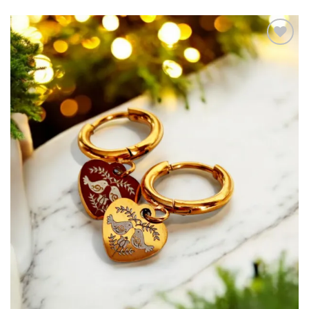
Túto
krasotinku
si prosím