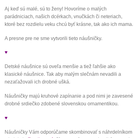
Aj keď sú malé, sú to ženy! Hovoríme o malých
parádniciach, našich dcérkach, vnučkách či neteriach,
ktoré bez rozdielu veku chcú byť krásne, tak ako ich mama.
A presne pre ne sme vytvorili tieto náušničky.
♥
Detské náušnice sú oveľa menšie a tiež ľahšie ako
klasické náušnice. Tak aby malým slečnám nevadili a
nezaťažovali ich drobné ušká.
Náušničky majú kruhové zapínanie a pod nimi je zavesené
drobné srdiečko zdobené slovenskou ornamentikou.
♥
Náušničky Vám odporúčame skombinovať s náhrdelníkom