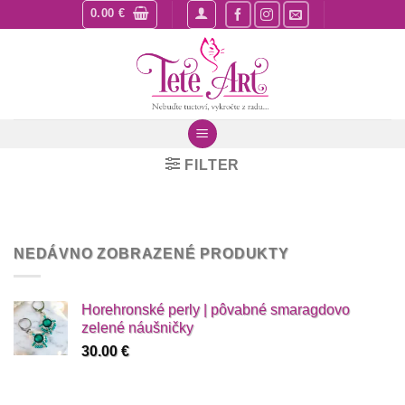
Skip
0.00
€
to
content
FILTER
NEDÁVNO ZOBRAZENÉ PRODUKTY
Horehronské perly | pôvabné smaragdovo
zelené náušničky
30.00
€