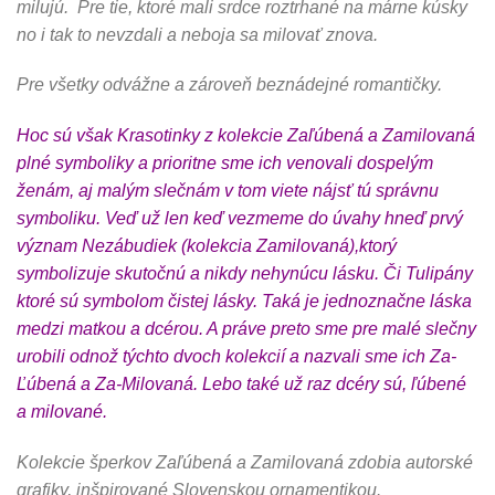
milujú. Pre tie, ktoré mali srdce roztrhané na márne kúsky
no i tak to nevzdali a neboja sa milovať znova.
Pre všetky odvážne a zároveň beznádejné romantičky.
Hoc sú však Krasotinky z kolekcie Zaľúbená a Zamilovaná
plné symboliky a prioritne sme ich venovali dospelým
ženám, aj malým slečnám v tom viete nájsť tú správnu
symboliku. Veď už len keď vezmeme do úvahy hneď prvý
význam Nezábudiek (kolekcia Zamilovaná),ktorý
symbolizuje skutočnú a nikdy nehynúcu lásku. Či Tulipány
ktoré sú symbolom čistej lásky. Taká je jednoznačne láska
medzi matkou a dcérou. A práve preto sme pre malé slečny
urobili odnož týchto dvoch kolekcií a nazvali sme ich Za-
Ľúbená a Za-Milovaná. Lebo také už raz dcéry sú, ľúbené
a milované.
Kolekcie šperkov Zaľúbená a Zamilovaná zdobia autorské
grafiky, inšpirované Slovenskou ornamentikou.